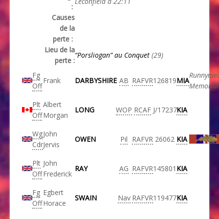
Leconfield à 22:11
:
Causes
de la
perte :
Lieu de la
“Porsliogan” au Conquet
(29)
perte :
Fg
Runnyme
Frank
DARBYSHIRE
AB
RAFVR
126819
MIA
Off
Memorial
Plt
Albert
LONG
WOP
RCAF
J/17237
KIA
Off
Morgan
Wg
John
OWEN
Pil
RAFVR
26062
KIA
Cdr
Jervis
Plt
John
RAY
AG
RAFVR
145801
KIA
Off
Frederick
Fg
Egbert
SWAIN
Nav
RAFVR
119477
KIA
Off
Horace