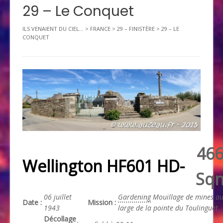
29 – Le Conquet
ILS VENAIENT DU CIEL...
>
FRANCE
>
29 – FINISTÈRE
>
29 – LE
CONQUET
46
Wellington HF601 HD-
Sq
06 juillet
Gardening
Mouillage de mines a
Date :
Mission :
1943
large de la pointe du Toulinguet
Décollage