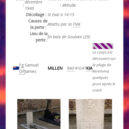
décembre
:
:
altitude
1940
Décollage :
St Eval à 14:15
Causes de
Abattu par la
Flak
la perte :
Lieu de la
En baie de Goulven (29)
perte :
Le corps est
découvert sur
Fg
Samuel
la plage de
MILLEN
RAF
41047
KIA
Off
James
Keremma
quelques
jours après le
crash