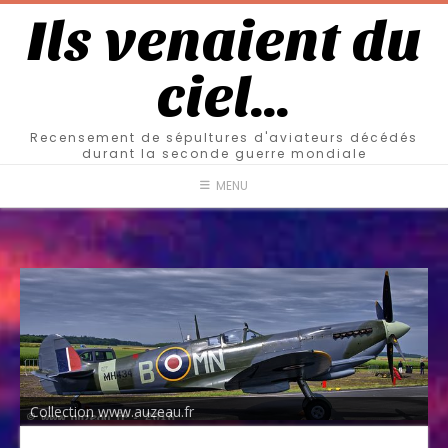
Ils venaient du
ciel…
Recensement de sépultures d'aviateurs décédés
durant la seconde guerre mondiale
MENU
Collection www.auzeau.fr