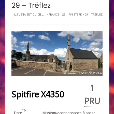
29 – Tréflez
ILS VENAIENT DU CIEL...
>
FRANCE
>
29 – FINISTÈRE
>
29 – TRÉFLEZ
1
Spitfire X4350
PRU
16
Date
Mission
Reconnaissance à basse