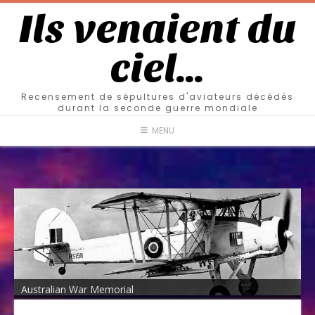
Ils venaient du
ciel…
Recensement de sépultures d'aviateurs décédés
durant la seconde guerre mondiale
MENU
Australian War Memorial