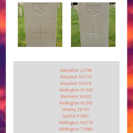
Swordfish L2748
Beaufort N1173
Beaufort N1016
Wellington R1442
Blenheim V6302
Wellington R1343
Whitley Z6741
Spitfire P7881
Wellington N2770
Wellington T2986