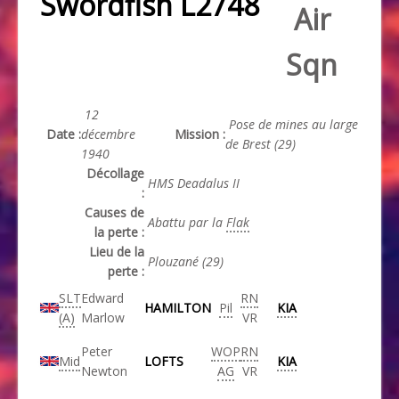
Swordfish L2748
Air
Sqn
12
Pose de mines au large
Date :
décembre
Mission :
de Brest (29)
1940
Décollage
HMS Deadalus II
:
Causes de
Abattu par la
Flak
la perte :
Lieu de la
Plouzané (29)
perte :
SLT
Edward
RN
HAMILTON
Pil
KIA
(A)
Marlow
VR
Peter
WOP
RN
Mid
LOFTS
KIA
Newton
AG
VR