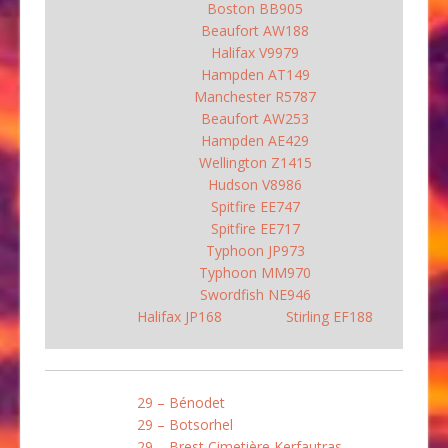
Boston BB905
Beaufort AW188
Halifax V9979
Hampden AT149
Manchester R5787
Beaufort AW253
Hampden AE429
Wellington Z1415
Hudson V8986
Spitfire EE747
Spitfire EE717
Typhoon JP973
Typhoon MM970
Swordfish NE946
Halifax JP168
Stirling EF188
29 – Bénodet
29 – Botsorhel
29 – Brest Cimetière Kerfautras