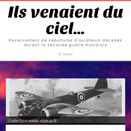
Ils venaient du
ciel…
Recensement de sépultures d'aviateurs décédés
durant la seconde guerre mondiale
MENU
Collection www.auzeau.fr