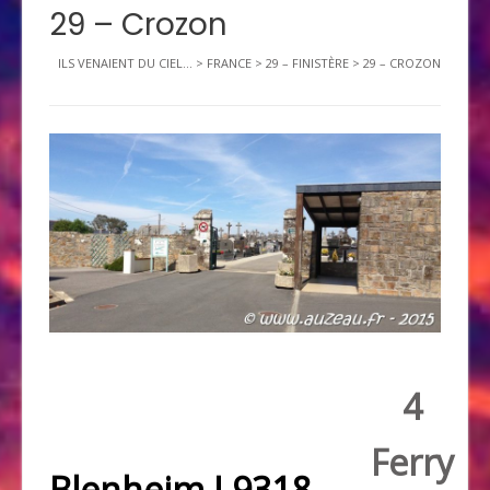
29 – Crozon
ILS VENAIENT DU CIEL...
>
FRANCE
>
29 – FINISTÈRE
>
29 – CROZON
4
Ferry
Blenheim L9318