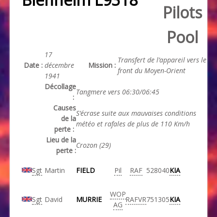
Pilots
Pool
17
Transfert de l’appareil vers le
Date :
décembre
Mission :
front du Moyen-Orient
1941
Décollage
Tangmere vers 06:30/06:45
:
Causes
S’écrase suite aux mauvaises conditions
de la
météo et rafales de plus de 110 Km/h
perte :
Lieu de la
Crozon (29)
perte :
Sgt
Martin
FIELD
Pil
RAF
528040
KIA
WOP
Sgt
David
MURRIE
RAFVR
751305
KIA
AG