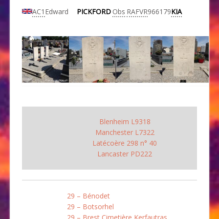
AC1
Edward
PICKFORD
Obs
RAFVR
966179
KIA
Blenheim L9318
Manchester L7322
Latécoère 298 n° 40
Lancaster PD222
29 – Bénodet
29 – Botsorhel
29 – Brest Cimetière Kerfautras