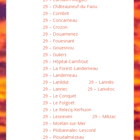
29 – Châteauneuf-du-Faou
29 – Combrit
29 – Concarneau
29 – Crozon
29 – Douarnenez
29 – Fouesnant
29 – Gouesnou
29 – Guilers
29 – Hôpital-Camfrout
29 – La Forest-Landerneau
29 – Landerneau
29 – Lanildut
29 – Lannilis
29 – Lanriec
29 – Lanvéoc
29 – Le Conquet
29 – Le Folgoët
29 – Le Relecq-Kerhuon
29 – Lesneven
29 – Milizac
29 – Moëlan-sur-Mer
29 – Plobannalec-Lesconil
29 – Ploudalmézeau