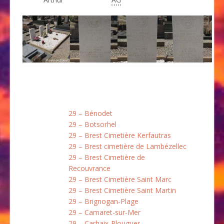
29 – Bénodet
29 – Botsorhel
29 – Brest Cimetière Kerfautras
29 – Brest cimetière de Lambézellec
29 – Brest Cimetière de
Recouvrance
29 – Brest Cimetière Saint Marc
29 – Brest Cimetière Saint Martin
29 – Brignogan-Plage
29 – Camaret-sur-Mer
29 – Carhaix-Plouguer