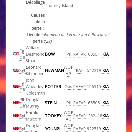
Décollage
Thorney Island
:
Causes
de la
perte :
Lieu de la
hameau de Kermorvan à Roscanvel
perte :
(29)
William
Fg
Desmond
BOW
Pil
RAFVR
60551
KIA
Off
Stuart
Leonard
WOP
Sgt
NEWMAN
RAF
542219
KIA
Kitchener
AG
John
Fg
Wheatley
POTTER
Obs
RAFVR
106515
KIA
Off
Goldsmith
Plt
Douglas
STEIN
Pil
RAFVR
65505
KIA
Off
Murray
Harold
WOP
Sgt
TOOKEY
RAFVR
1262418
KIA
Malcom
AG
Douglas
WOP
Sgt
YOUNG
RAFVR
922519
KIA
Arthur
AG