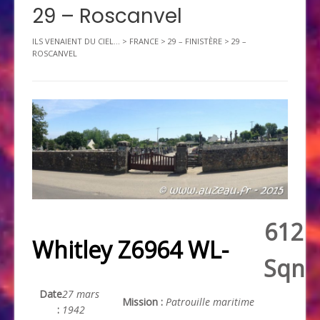
29 – Roscanvel
ILS VENAIENT DU CIEL...
>
FRANCE
>
29 – FINISTÈRE
>
29 –
ROSCANVEL
612
Whitley Z6964 WL-
Sqn
Date
27 mars
Mission :
Patrouille maritime
:
1942