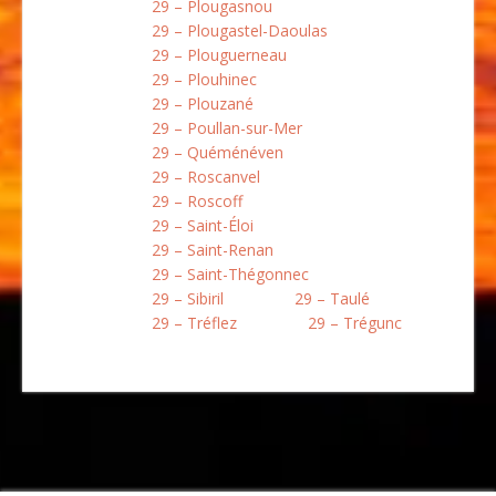
29 – Plougasnou
29 – Plougastel-Daoulas
29 – Plouguerneau
29 – Plouhinec
29 – Plouzané
29 – Poullan-sur-Mer
29 – Quéménéven
29 – Roscanvel
29 – Roscoff
29 – Saint-Éloi
29 – Saint-Renan
29 – Saint-Thégonnec
29 – Sibiril
29 – Taulé
29 – Tréflez
29 – Trégunc