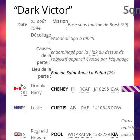
“Dark Victor”
Sq
05 août
Mission
Date :
Base sous-marine de Brest (29)
1944
:
Décollage
Woodhall Spa à 09:49
:
Causes
endommagé par la
Flak
au dessus de
de la
l’objectif appareil évacué par l’équipage
perte :
Lieu de la
Baie de Saint Anne La Palud
(29)
perte :
Fg
Donald
CHENEY
Pil
RCAF
J/18295
EVA
Off
Harry
FS
Leslie
CURTIS
AB
RAF
1410843
POW
Corps
repêché e
Reginald
FS
POOL
WOP
RAFVR
1382229
KIA
baie de
Howard