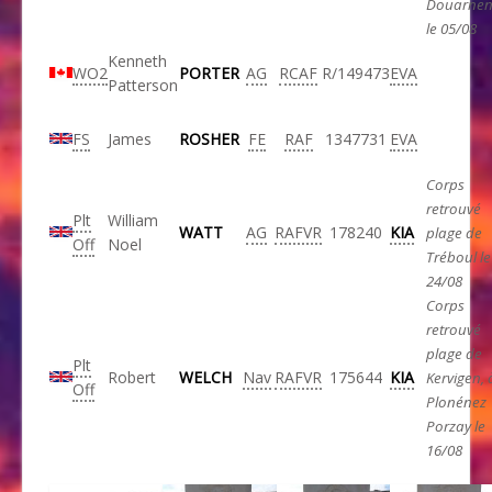
Douarnen
le 05/08
Kenneth
WO2
PORTER
AG
RCAF
R/149473
EVA
Patterson
FS
James
ROSHER
FE
RAF
1347731
EVA
Corps
retrouvé
Plt
William
WATT
AG
RAFVR
178240
KIA
plage de
Off
Noel
Tréboul le
24/08
Corps
retrouvé
plage de
Plt
Robert
WELCH
Nav
RAFVR
175644
KIA
Kervigen, 
Off
Plonénez
Porzay le
16/08