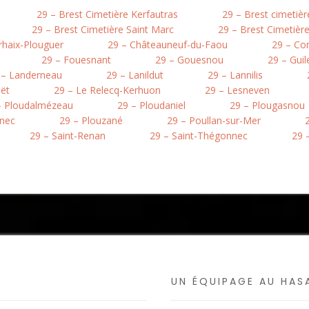
29 – Brest Cimetière Kerfautras
29 – Brest cimetiè
29 – Brest Cimetière Saint Marc
29 – Brest Cimetière
rhaix-Plouguer
29 – Châteauneuf-du-Faou
29 – Co
29 – Fouesnant
29 – Gouesnou
29 – Guil
 – Landerneau
29 – Lanildut
29 – Lannilis
oët
29 – Le Relecq-Kerhuon
29 – Lesneven
– Ploudalmézeau
29 – Ploudaniel
29 – Plougasnou
inec
29 – Plouzané
29 – Poullan-sur-Mer
29 – Saint-Renan
29 – Saint-Thégonnec
29 –
UN ÉQUIPAGE AU HA