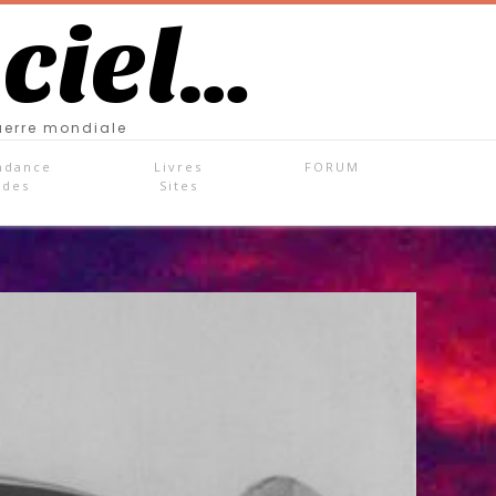
 ciel…
uerre mondiale
ndance
Livres
FORUM
ades
Sites