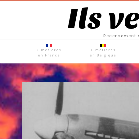
Ils v
Recensement d
Cimetières
Cimetières
en France
en Belgique