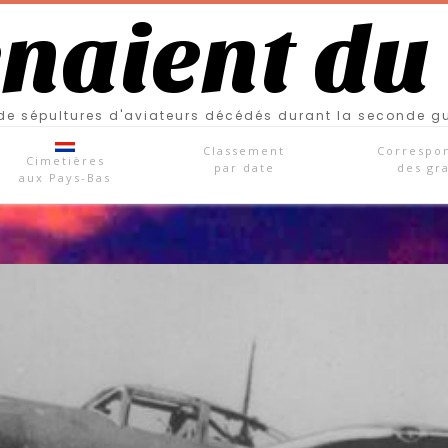
enaient du
e sépultures d'aviateurs décédés durant la seconde g
Classement
Correspo
Cimetières
par date
des gr
aux Pays-Bas