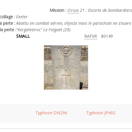
Mission :
Circus
21 : Escorte de bombardiers
ollage :
Exeter
a perte :
Abattu en combat aérien, s’éjecte mais le parachute ne s’ouvre
la perte :
“Kergolestroc” Le Folgoët (29)
SMALL
RAFVR
80149
Typhoon DN296
Typhoon JP492