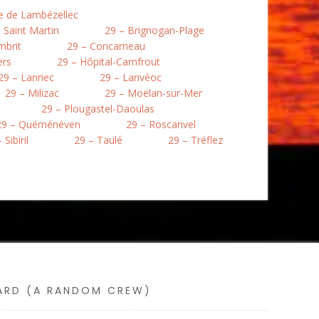
re de Lambézellec
 Saint Martin
29 – Brignogan-Plage
mbrit
29 – Concarneau
ers
29 – Hôpital-Camfrout
29 – Lanriec
29 – Lanvéoc
29 – Milizac
29 – Moëlan-sur-Mer
29 – Plougastel-Daoulas
29 – Quéménéven
29 – Roscanvel
 Sibiril
29 – Taulé
29 – Tréflez
SARD (A RANDOM CREW)