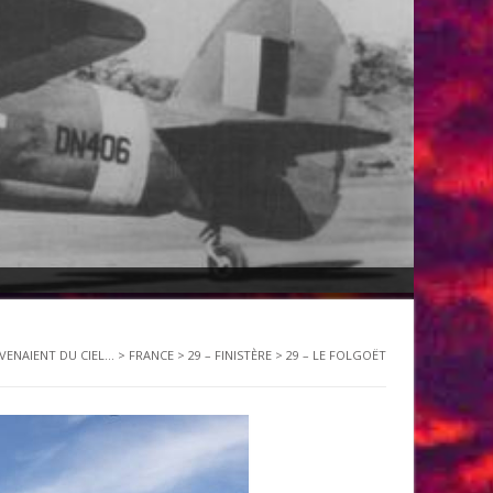
 VENAIENT DU CIEL...
>
FRANCE
>
29 – FINISTÈRE
>
29 – LE FOLGOËT