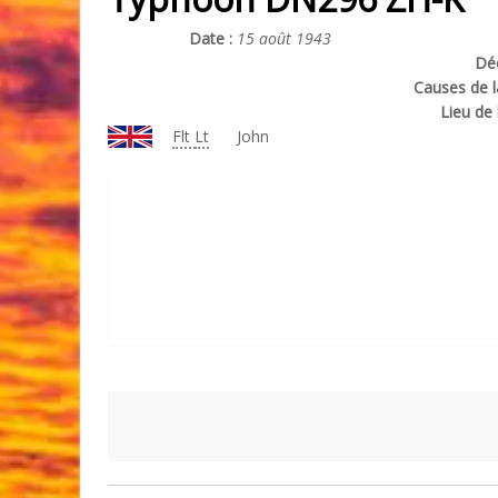
Date :
15 août 1943
Déc
Causes de l
Lieu de 
Flt
Lt
John