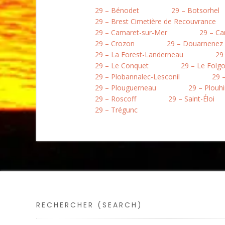
29 – Bénodet
29 – Botsorhel
29 – Brest Cimetière de Recouvrance
29 – Camaret-sur-Mer
29 – Ca
29 – Crozon
29 – Douarnenez
29 – La Forest-Landerneau
29
29 – Le Conquet
29 – Le Folg
29 – Plobannalec-Lesconil
29 
29 – Plouguerneau
29 – Plouh
29 – Roscoff
29 – Saint-Éloi
29 – Trégunc
RECHERCHER (SEARCH)