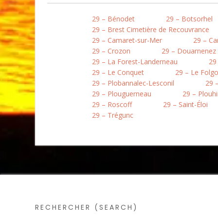
29 – Bénodet
29 – Botsorhel
29 – Brest Cimetière de Recouvrance
29 – Camaret-sur-Mer
29 – Ca
29 – Crozon
29 – Douarnenez
29 – La Forest-Landerneau
29
29 – Le Conquet
29 – Le Folg
29 – Plobannalec-Lesconil
29 
29 – Plouguerneau
29 – Plouh
29 – Roscoff
29 – Saint-Éloi
29 – Trégunc
RECHERCHER (SEARCH)