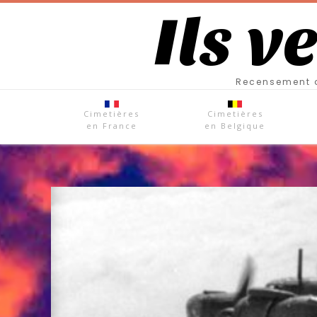
Ils v
Recensement d
Cimetières
Cimetières
en France
en Belgique