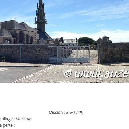
Mission :
Brest (29)
ollage :
Marham
a perte :