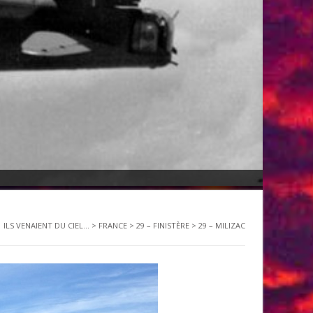
ILS VENAIENT DU CIEL...
>
FRANCE
>
29 – FINISTÈRE
>
29 – MILIZAC