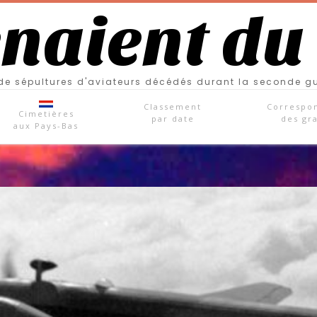
enaient du
e sépultures d'aviateurs décédés durant la seconde g
Classement
Correspo
Cimetières
par date
des gr
aux Pays-Bas