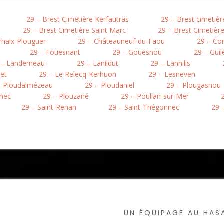
29 – Brest Cimetière Kerfautras
29 – Brest cimetiè
29 – Brest Cimetière Saint Marc
29 – Brest Cimetière
rhaix-Plouguer
29 – Châteauneuf-du-Faou
29 – Co
29 – Fouesnant
29 – Gouesnou
29 – Guil
 – Landerneau
29 – Lanildut
29 – Lannilis
oët
29 – Le Relecq-Kerhuon
29 – Lesneven
– Ploudalmézeau
29 – Ploudaniel
29 – Plougasnou
inec
29 – Plouzané
29 – Poullan-sur-Mer
29 – Saint-Renan
29 – Saint-Thégonnec
29 –
UN ÉQUIPAGE AU HA