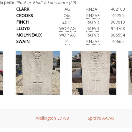
la perte :
“Pont ar Glud” à Lanrivoaré (29)
CLARK
AG
RNZAF
402103
CROOKS
Obs
RNZAF
40755
FINCH
2e
Pil
RAFVR
907613
LLOYD
WOP
AG
RAFVR
944768
MOLYNEAUX
WOP
AG
RAFVR
985594
SWAIN
Pil
RNZAF
40665
Wellington L7798
Spitfire AA746