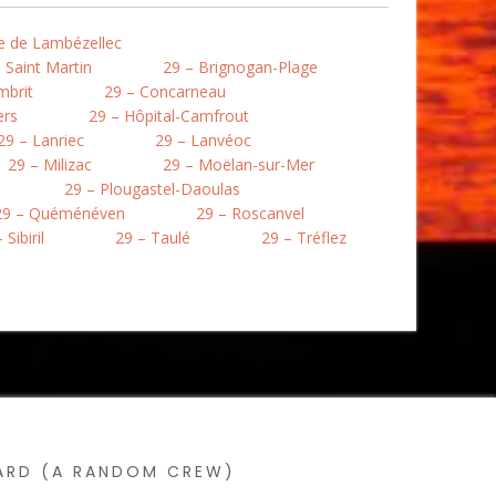
re de Lambézellec
 Saint Martin
29 – Brignogan-Plage
mbrit
29 – Concarneau
ers
29 – Hôpital-Camfrout
29 – Lanriec
29 – Lanvéoc
29 – Milizac
29 – Moëlan-sur-Mer
29 – Plougastel-Daoulas
29 – Quéménéven
29 – Roscanvel
 Sibiril
29 – Taulé
29 – Tréflez
SARD (A RANDOM CREW)