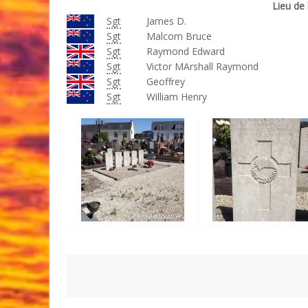
Lieu de 
Sgt
James D.
Sgt
Malcom Bruce
Sgt
Raymond Edward
Sgt
Victor MArshall Raymond
Sgt
Geoffrey
Sgt
William Henry