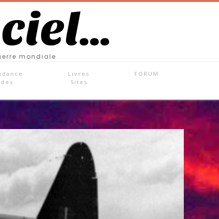
 ciel…
uerre mondiale
ndance
Livres
FORUM
ades
Sites