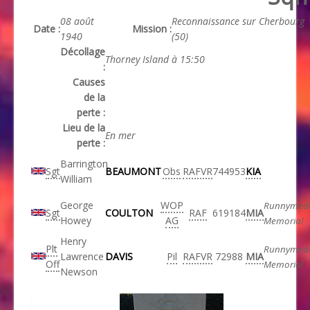
08 août
Reconnaissance sur Cherbourg
Date :
Mission :
1940
(50)
Décollage
Thorney Island à 15:50
:
Causes
de la
perte :
Lieu de la
En mer
perte :
Barrington
Sgt
BEAUMONT
Obs
RAFVR
744953
KIA
William
George
WOP
Runnymed
Sgt
COULTON
RAF
619184
MIA
Howey
AG
Memorial
Henry
Plt
Runnymed
Lawrence
DAVIS
Pil
RAFVR
72988
MIA
Off
Memorial
Newson