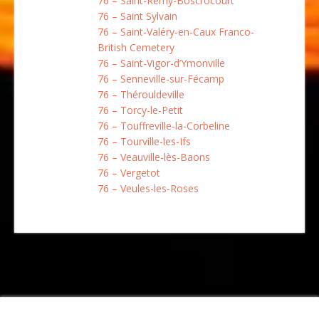
76 – Saint-Rémy-Boscrocourt
76 – Saint Sylvain
76 – Saint-Valéry-en-Caux Franco-
British Cemetery
76 – Saint-Vigor-d’Ymonville
76 – Senneville-sur-Fécamp
76 – Thérouldeville
76 – Torcy-le-Petit
76 – Touffreville-la-Corbeline
76 – Tourville-les-Ifs
76 – Veauville-lès-Baons
76 – Vergetot
76 – Veules-les-Roses