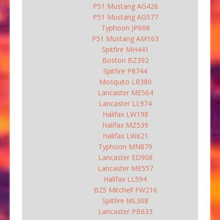
P51 Mustang AG426
P51 Mustang AG577
Typhoon JP668
P51 Mustang AM163
Spitfire MH441
Boston BZ392
Spitfire P8744
Mosquito LR380
Lancaster ME564
Lancaster LL974
Halifax LW198
Halifax MZ539
Halifax LW621
Typhoon MN879
Lancaster ED908
Lancaster ME557
Halifax LL594
B25 Mitchell FW216
Spitfire ML308
Lancaster PB633