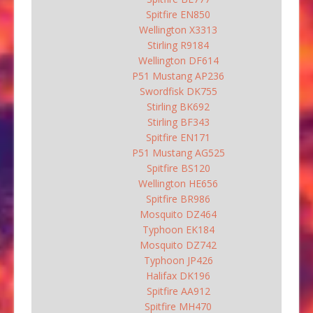
Spitfire EN850
Wellington X3313
Stirling R9184
Wellington DF614
P51 Mustang AP236
Swordfisk DK755
Stirling BK692
Stirling BF343
Spitfire EN171
P51 Mustang AG525
Spitfire BS120
Wellington HE656
Spitfire BR986
Mosquito DZ464
Typhoon EK184
Mosquito DZ742
Typhoon JP426
Halifax DK196
Spitfire AA912
Spitfire MH470