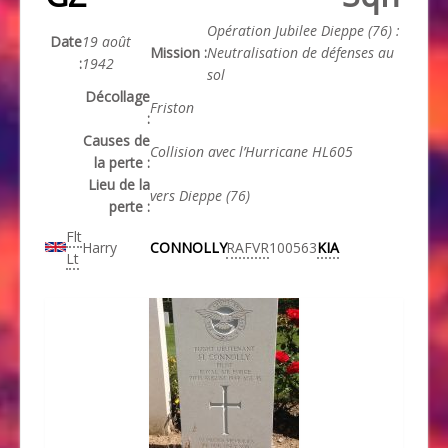
Opération Jubilee Dieppe (76) :
Date
19 août
Mission :
Neutralisation de défenses au
:
1942
sol
Décollage
Friston
:
Causes de
Collision avec l’Hurricane HL605
la perte :
Lieu de la
vers Dieppe (76)
perte :
Flt
Harry
CONNOLLY
RAFVR
100563
KIA
Lt