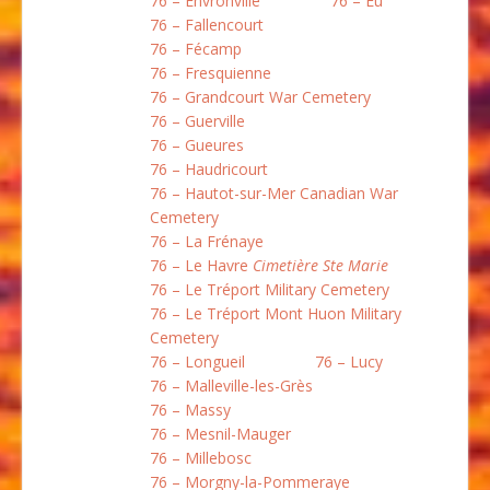
76 – Envronville
76 – Eu
76 – Fallencourt
76 – Fécamp
76 – Fresquienne
76 – Grandcourt War Cemetery
76 – Guerville
76 – Gueures
76 – Haudricourt
76 – Hautot-sur-Mer Canadian War
Cemetery
76 – La Frénaye
76 – Le Havre
Cimetière Ste Marie
76 – Le Tréport Military Cemetery
76 – Le Tréport Mont Huon Military
Cemetery
76 – Longueil
76 – Lucy
76 – Malleville-les-Grès
76 – Massy
76 – Mesnil-Mauger
76 – Millebosc
76 – Morgny-la-Pommeraye