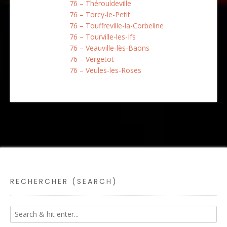
76 – Thérouldeville
76 – Torcy-le-Petit
76 – Touffreville-la-Corbeline
76 – Tourville-les-Ifs
76 – Veauville-lès-Baons
76 – Vergetot
76 – Veules-les-Roses
RECHERCHER (SEARCH)