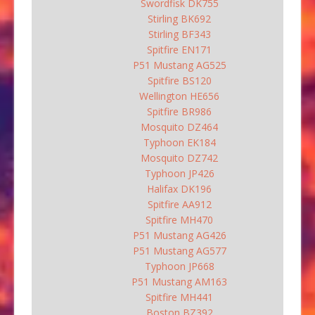
Swordfisk DK755
Stirling BK692
Stirling BF343
Spitfire EN171
P51 Mustang AG525
Spitfire BS120
Wellington HE656
Spitfire BR986
Mosquito DZ464
Typhoon EK184
Mosquito DZ742
Typhoon JP426
Halifax DK196
Spitfire AA912
Spitfire MH470
P51 Mustang AG426
P51 Mustang AG577
Typhoon JP668
P51 Mustang AM163
Spitfire MH441
Boston BZ392