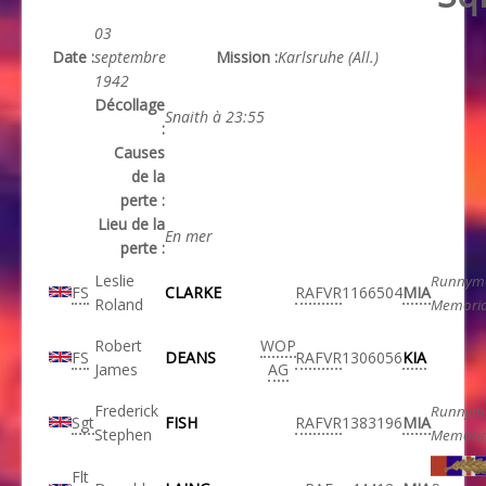
03
Date :
septembre
Mission :
Karlsruhe (All.)
1942
Décollage
Snaith à 23:55
:
Causes
de la
perte :
Lieu de la
En mer
perte :
Leslie
Runnym
FS
CLARKE
RAFVR
1166504
MIA
Roland
Memoria
Robert
WOP
FS
DEANS
RAFVR
1306056
KIA
James
AG
Frederick
Runnym
Sgt
FISH
RAFVR
1383196
MIA
Stephen
Memoria
Flt