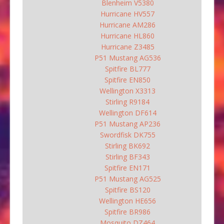
Blenheim V5380
Hurricane HV557
Hurricane AM286
Hurricane HL860
Hurricane Z3485
P51 Mustang AG536
Spitfire BL777
Spitfire EN850
Wellington X3313
Stirling R9184
Wellington DF614
P51 Mustang AP236
Swordfisk DK755
Stirling BK692
Stirling BF343
Spitfire EN171
P51 Mustang AG525
Spitfire BS120
Wellington HE656
Spitfire BR986
Mosquito DZ464