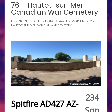
76 – Hautot-sur-Mer
Canadian War Cemetery
ILS VENAIENT DU CIEL...
>
FRANCE
>
76 – SEINE-MARITIME
>
76 –
HAUTOT-SUR-MER CANADIAN WAR CEMETERY
234
Spitfire AD427 AZ-
Sqn