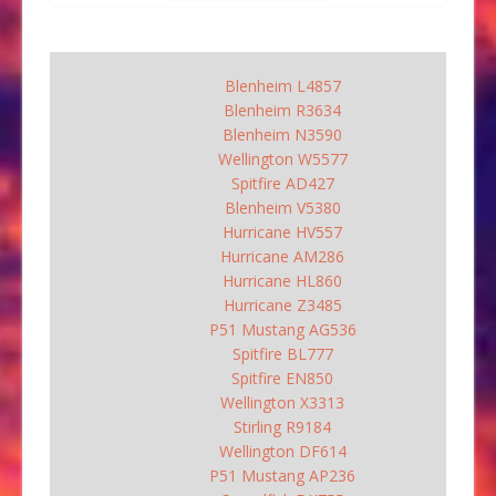
Blenheim L4857
Blenheim R3634
Blenheim N3590
Wellington W5577
Spitfire AD427
Blenheim V5380
Hurricane HV557
Hurricane AM286
Hurricane HL860
Hurricane Z3485
P51 Mustang AG536
Spitfire BL777
Spitfire EN850
Wellington X3313
Stirling R9184
Wellington DF614
P51 Mustang AP236