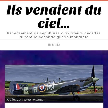
Ils venaient du
ciel…
Recensement de sépultures d'aviateurs décédés
durant la seconde guerre mondiale
MENU
Collection www.auzeau.fr