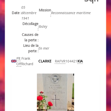
05
Mission
Date :
décembre
Reconnaissance maritime
:
1941
Décollage
Ibsley
:
Causes de
la perte :
Lieu de la
En mer
perte :
Plt
Frank
CLARKE
RAFVR
104421
KIA
Off
Richard