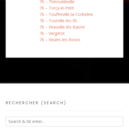
76 – Thérouldeville
76 – Torcy-le-Petit
76 – Touffreville-la-Corbeline
76 – Tourville-les-Ifs
76 – Veauville-lès-Baons
76 – Vergetot
76 – Veules-les-Roses
RECHERCHER (SEARCH)