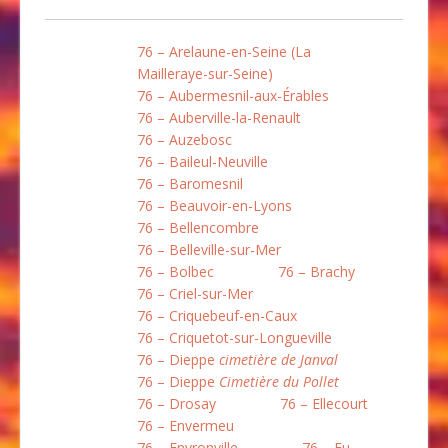
76 – Arelaune-en-Seine (La
Mailleraye-sur-Seine)
76 – Aubermesnil-aux-Érables
76 – Auberville-la-Renault
76 – Auzebosc
76 – Baileul-Neuville
76 – Baromesnil
76 – Beauvoir-en-Lyons
76 – Bellencombre
76 – Belleville-sur-Mer
76 – Bolbec
76 – Brachy
76 – Criel-sur-Mer
76 – Criquebeuf-en-Caux
76 – Criquetot-sur-Longueville
76 – Dieppe
cimetière de Janval
76 – Dieppe
Cimetière du Pollet
76 – Drosay
76 – Ellecourt
76 – Envermeu
76 – Envronville
76 – Eu