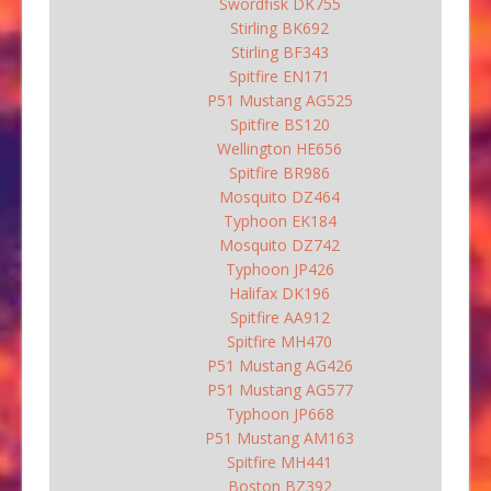
Swordfisk DK755
Stirling BK692
Stirling BF343
Spitfire EN171
P51 Mustang AG525
Spitfire BS120
Wellington HE656
Spitfire BR986
Mosquito DZ464
Typhoon EK184
Mosquito DZ742
Typhoon JP426
Halifax DK196
Spitfire AA912
Spitfire MH470
P51 Mustang AG426
P51 Mustang AG577
Typhoon JP668
P51 Mustang AM163
Spitfire MH441
Boston BZ392