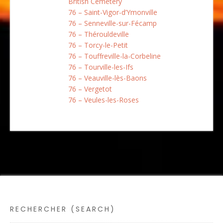
British Cemetery
76 – Saint-Vigor-d’Ymonville
76 – Senneville-sur-Fécamp
76 – Thérouldeville
76 – Torcy-le-Petit
76 – Touffreville-la-Corbeline
76 – Tourville-les-Ifs
76 – Veauville-lès-Baons
76 – Vergetot
76 – Veules-les-Roses
RECHERCHER (SEARCH)