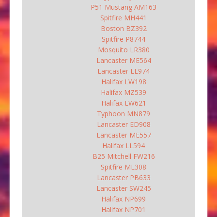
P51 Mustang AM163
Spitfire MH441
Boston BZ392
Spitfire P8744
Mosquito LR380
Lancaster ME564
Lancaster LL974
Halifax LW198
Halifax MZ539
Halifax LW621
Typhoon MN879
Lancaster ED908
Lancaster ME557
Halifax LL594
B25 Mitchell FW216
Spitfire ML308
Lancaster PB633
Lancaster SW245
Halifax NP699
Halifax NP701