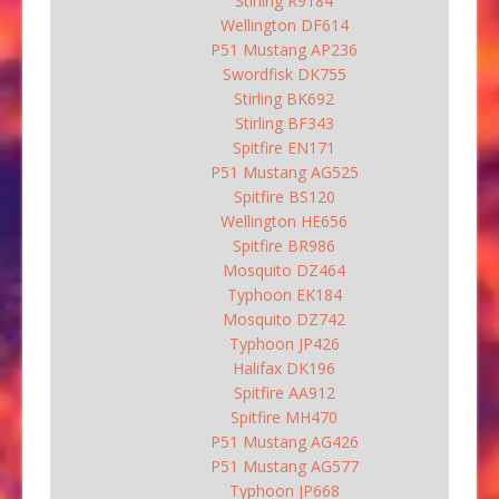
Stirling R9184
Wellington DF614
P51 Mustang AP236
Swordfisk DK755
Stirling BK692
Stirling BF343
Spitfire EN171
P51 Mustang AG525
Spitfire BS120
Wellington HE656
Spitfire BR986
Mosquito DZ464
Typhoon EK184
Mosquito DZ742
Typhoon JP426
Halifax DK196
Spitfire AA912
Spitfire MH470
P51 Mustang AG426
P51 Mustang AG577
Typhoon JP668