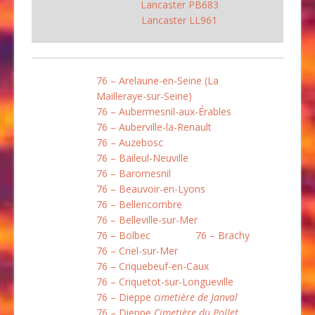
Lancaster PB683
Lancaster LL961
76 – Arelaune-en-Seine (La
Mailleraye-sur-Seine)
76 – Aubermesnil-aux-Érables
76 – Auberville-la-Renault
76 – Auzebosc
76 – Baileul-Neuville
76 – Baromesnil
76 – Beauvoir-en-Lyons
76 – Bellencombre
76 – Belleville-sur-Mer
76 – Bolbec
76 – Brachy
76 – Criel-sur-Mer
76 – Criquebeuf-en-Caux
76 – Criquetot-sur-Longueville
76 – Dieppe
cimetière de Janval
76 – Dieppe
Cimetière du Pollet