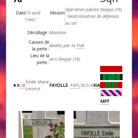
Opération Jubilee Dieppe (76)
Date
19 août
Mission
: Neutralisation de défenses
:
1942
:
au sol
Décollage :
Manston
Causes de
Abattu par la
Flak
la perte :
Lieu de la
vers Dieppe (76)
perte :
Émile Marie
Cdt
FAYOLLE
FAFL
30.516
KIA
Léonce
MPF