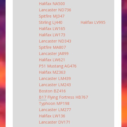
Halifax NA500
Lancaster ND736
Spitfire MJ347
Stirling LJ440
Halifax LV995
Halifax LW165
Halifax LW173
Lancaster ND343
Spitfire MA807
Lancaster JA899
Halifax LW621
P51 Mustang AG476
Halifax MZ363
Lancaster LM439
Lancaster LM243
Boston BZ416
B17
Flying Fortress HB767
Typhoon MP198
Lancaster LM277
Halifax LW136
Lancaster DV171