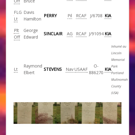
Off
Bruce
FLG
Davis
PERRY
Pil
RCAF
J/6708
KIA
Lt
Hamilton
Plt
George
SINCLAIR
AG
RCAF
J/91094
KIA
Off
Edward
Inhumé au
Lincoln
Memorial
Raymond
O-
Park
Lt
STEVENS
Nav
USAAF
KIA
Elbert
886270
Portland
Multnomah
County
(USA)