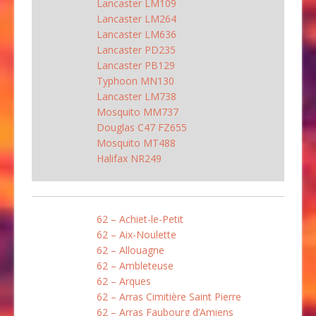
Lancaster LM109
Lancaster LM264
Lancaster LM636
Lancaster PD235
Lancaster PB129
Typhoon MN130
Lancaster LM738
Mosquito MM737
Douglas C47 FZ655
Mosquito MT488
Halifax NR249
62 – Achiet-le-Petit
62 – Aix-Noulette
62 – Allouagne
62 – Ambleteuse
62 – Arques
62 – Arras Cimitière Saint Pierre
62 – Arras Faubourg d’Amiens