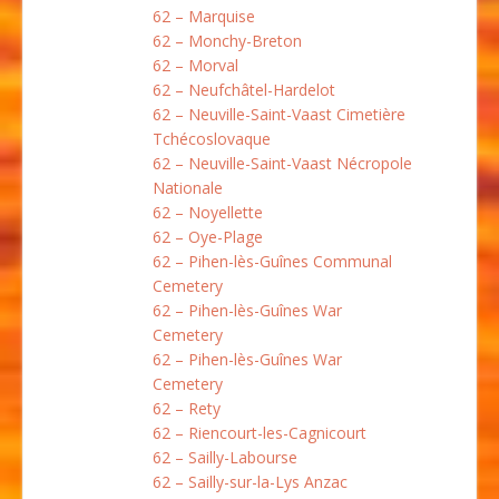
62 – Marquise
62 – Monchy-Breton
62 – Morval
62 – Neufchâtel-Hardelot
62 – Neuville-Saint-Vaast Cimetière
Tchécoslovaque
62 – Neuville-Saint-Vaast Nécropole
Nationale
62 – Noyellette
62 – Oye-Plage
62 – Pihen-lès-Guînes Communal
Cemetery
62 – Pihen-lès-Guînes War
Cemetery
62 – Pihen-lès-Guînes War
Cemetery
62 – Rety
62 – Riencourt-les-Cagnicourt
62 – Sailly-Labourse
62 – Sailly-sur-la-Lys Anzac