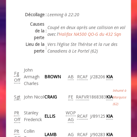
Décollage
:
Leeming à 22:20
Causes
Coupé en deux après une collision en vol
de la
:
avec l’
Halifax NA500 QO-G du 432 Sqn
perte
Lieu de la
Vers l’église Ste Thérèse et la rue des
:
perte
Canadiens à Le Portel (62)
John
Fg
Armagh
BROWN
AB
RCAF
J/28206
KIA
Off
Charles
Inhumé à
Sgt
John Nicol
CRAIG
FE
RAFVR
1868383
KIA
Marquise
(62)
Plt
Stanley
WOP
ELLIS
RCAF
J/89125
KIA
Off
Frederick
AG
Plt
Collin
LAMB
AG
RCAF
J/90283
KIA