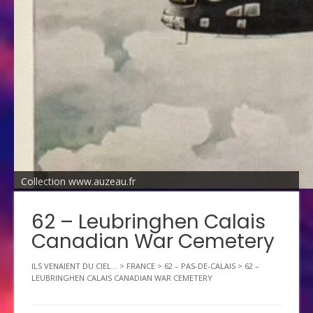
Collection www.auzeau.fr
62 – Leubringhen Calais
Canadian War Cemetery
ILS VENAIENT DU CIEL...
>
FRANCE
>
62 – PAS-DE-CALAIS
>
62 –
LEUBRINGHEN CALAIS CANADIAN WAR CEMETERY