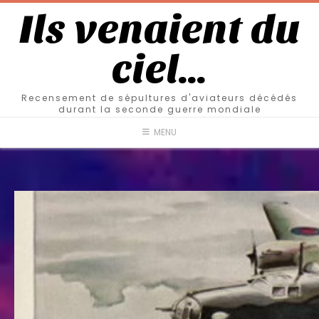
Ils venaient du
ciel…
Recensement de sépultures d'aviateurs décédés
durant la seconde guerre mondiale
MENU