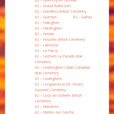
62 – Givenchy-en-Gohelle
62 – Grand-Rullecourt
62 – Grévillers British Cemetery
62 – Guemps
62 – Guînes
62 – Halinghen
62 – Hardinghen
62 – Hesdin
62 – Houchin British Cemetery
62 – Labourse
62 – Le Parcq
62 – Lestrem Le Paradis War
Cemetery
62 – Leubringhen Calais Canadian
War Cemetery
62 – Leulinghem
62 – Longuenesse (St. Omer)
Souvenir Cemetery
62 – Loos-en-Gohelle British
Cemetery
62 – Maizières
62 – Marles-sur-Canche