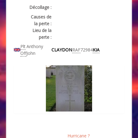
Décollage :
Causes de
la perte :
Lieu de la
perte :
Plt
Anthony
CLAYDON
RAF
72984
KIA
Off
John
Hurricane ?