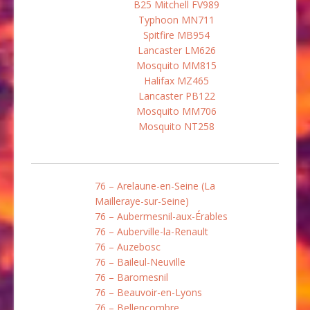
B25 Mitchell FV989
Typhoon MN711
Spitfire MB954
Lancaster LM626
Mosquito MM815
Halifax MZ465
Lancaster PB122
Mosquito MM706
Mosquito NT258
76 – Arelaune-en-Seine (La
Mailleraye-sur-Seine)
76 – Aubermesnil-aux-Érables
76 – Auberville-la-Renault
76 – Auzebosc
76 – Baileul-Neuville
76 – Baromesnil
76 – Beauvoir-en-Lyons
76 – Bellencombre