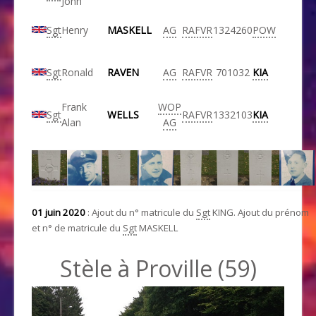
John
Sgt
Henry
MASKELL
AG
RAFVR
1324260
POW
Sgt
Ronald
RAVEN
AG
RAFVR
701032
KIA
Frank
WOP
Sgt
WELLS
RAFVR
1332103
KIA
Alan
AG
01 juin 2020
: Ajout du n° matricule du
Sgt
KING. Ajout du prénom
et n° de matricule du
Sgt
MASKELL
Stèle à Proville (59)