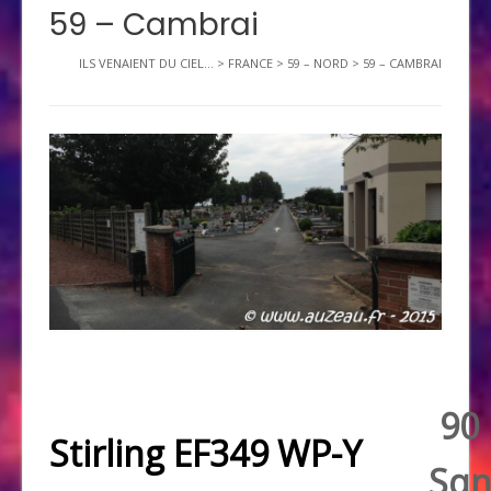
59 – Cambrai
ILS VENAIENT DU CIEL...
>
FRANCE
>
59 – NORD
>
59 – CAMBRAI
90
Stirling EF349 WP-Y
Sq