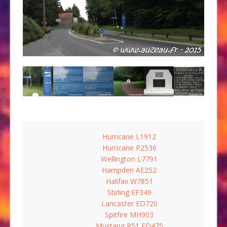
Hurricane L1912
Hurricane P2536
Wellington L7791
Hampden AE252
Halifax W7851
Stirling EF349
Lancaster ED720
Spitfire MH903
Mustang P51 FD475