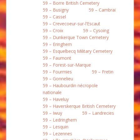
59 – Borre British Cemetery
59 – Busigny
59 – Cambrai
59 – Cassel
59 – Crevecoeur-sur-l’Escaut
59 – Croix
59 – Cysoing
59 – Dunkerque Town Cemetery
59 – Eringhem
59 – Esquelbecq Military Cemetery
59 – Faumont
59 – Forest-sur-Marque
59 – Fourmies
59 – Fretin
59 – Gonnelieu
59 – Haubourdin nécropole
nationale
59 – Haveluy
59 – Haverskerque British Cemetery
59 – Iwuy
59 – Landrecies
59 – Ledringhem
59 – Lesquin
59 – Lezennes