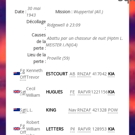
30 mai
Date :
Mission :
Wuppertal (All.)
1943
Décollage
Ridgewell à 23:09
:
Causes
Abattu par un chasseur de nuit (Hptm L.
de la
MEISTER I./NJG4)
perte :
Lieu de la
Proville (59)
perte :
Fg
Kenneth
ESTCOURT
AB
RNZAF
417042
KIA
Off
Trevor
Cecil
Sgt
HUGUES
FE
RAFVR
1221156
KIA
William
Sgt
L.L.
KING
Nav
RNZAF
421328
POW
Robert
Fg
William
LETTERS
Pil
RAFVR
128953
KIA
Off