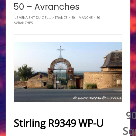
50 – Avranches
ILS VENAIENT DU CIEL...
>
FRANCE
>
50 – MANCHE
>
50 –
AVRANCHES
9
Stirling R9349 WP-U
Sq