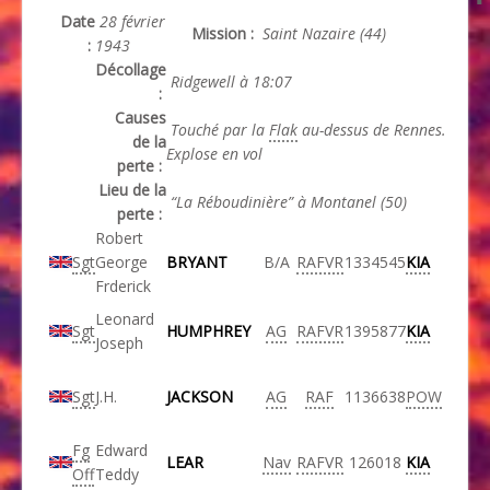
Date
28 février
Mission :
Saint Nazaire (44)
:
1943
Décollage
Ridgewell à 18:07
:
Causes
Touché par la
Flak
au-dessus de Rennes.
de la
Explose en vol
perte :
Lieu de la
“La Réboudinière” à Montanel (50)
perte :
Robert
Sgt
George
BRYANT
B/A
RAFVR
1334545
KIA
Frderick
Leonard
Sgt
HUMPHREY
AG
RAFVR
1395877
KIA
Joseph
Sgt
J.H.
JACKSON
AG
RAF
1136638
POW
Fg
Edward
LEAR
Nav
RAFVR
126018
KIA
Off
Teddy