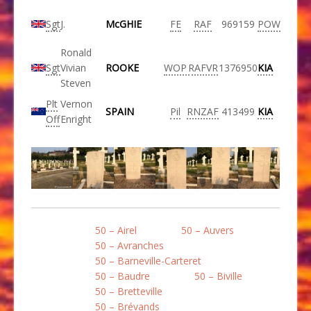
Sgt
J.
McGHIE
FE
RAF
969159
POW
Ronald
Sgt
Vivian
ROOKE
WOP
RAFVR
1376950
KIA
Steven
Plt
Vernon
SPAIN
Pil
RNZAF
413499
KIA
Off
Enright
50 – Airel
50 – Auvers
50 – Avranches
50 – Barneville-Carteret
50 – Baudre
50 – Biville
50 – Bretteville
50 – Brévands