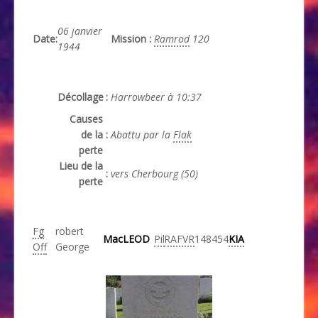
06 janvier
Date
:
Mission
:
Ramrod
120
1944
Décollage
:
Harrowbeer à 10:37
Causes
de la
:
Abattu par la
Flak
perte
Lieu de la
:
vers Cherbourg
(50)
perte
Fg
robert
MacLEOD
Pil
RAFVR
148454
KIA
Off
George