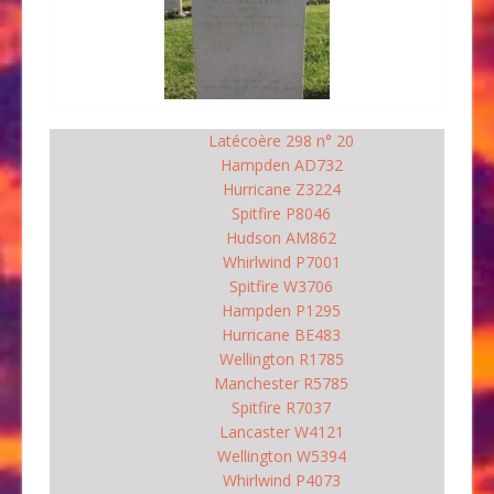
Latécoère 298 n° 20
Hampden AD732
Hurricane Z3224
Spitfire P8046
Hudson AM862
Whirlwind P7001
Spitfire W3706
Hampden P1295
Hurricane BE483
Wellington R1785
Manchester R5785
Spitfire R7037
Lancaster W4121
Wellington W5394
Whirlwind P4073