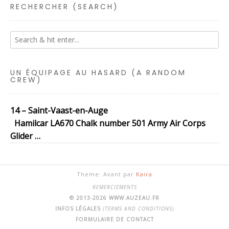
RECHERCHER (SEARCH)
UN ÉQUIPAGE AU HASARD (A RANDOM
CREW)
14 – Saint-Vaast-en-Auge
Hamilcar LA670 Chalk number 501 Army Air Corps
Glider …
Theme: Avant par
Kaira
REMERCIEMENTS
© 2013-2026 WWW.AUZEAU.FR
INFOS LÉGALES
(TERMS AND CONDITIONS)
FORMULAIRE DE CONTACT