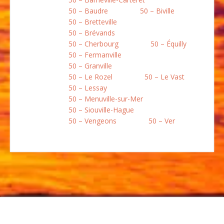
50 – Baudre
50 – Biville
50 – Bretteville
50 – Brévands
50 – Cherbourg
50 – Équilly
50 – Fermanville
50 – Granville
50 – Le Rozel
50 – Le Vast
50 – Lessay
50 – Menuville-sur-Mer
50 – Siouville-Hague
50 – Vengeons
50 – Ver