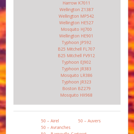
Harrow K7011
Wellington Z1387
Wellington MP542
Wellington HE527
Mosquito HJ700
Wellington HE901
Typhoon JP592
B25 Mitchell FL707
B25 Mitchell FV912
Typhoon EJ902
Typhoon JR383
Mosquito LR386
Typhoon JR323
Boston BZ279
Mosquito HX968
50 – Airel
50 – Auvers
50 – Avranches
50 – Barneville-Carteret