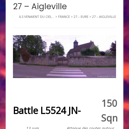
27 – Aigleville
ILS VENAIENT DU CIEL...
>
FRANCE
>
27 – EURE
>
27 – AIGLEVILLE
150
Battle L5524 JN-
Sqn
13 juin
Attaque des routes autour