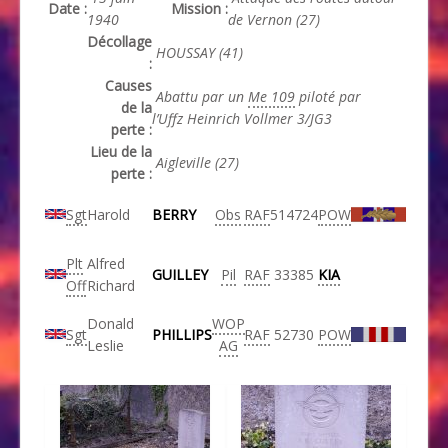
Date :
Mission :
1940
de Vernon (27)
Décollage
HOUSSAY (41)
:
Causes
Abattu par un
Me 109
piloté par
de la
l’Uffz Heinrich Vollmer 3/JG3
perte :
Lieu de la
Aigleville (27)
perte :
Sgt
Harold
BERRY
Obs
RAF
514724
POW
Plt
Alfred
GUILLEY
Pil
RAF
33385
KIA
Off
Richard
Donald
WOP
Sgt
PHILLIPS
RAF
52730
POW
Leslie
AG