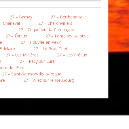
27 – Bernay
27 – Berthenonville
– Charleval
27 – Chéronvilliers
27 – Criquebeuf-la-Campagne
27 – Évreux
27 – Fontaine-la-Louvet
le
27 – Houville-en-Vexin
Fidelaire
27 – Le Gros-Theil
27 – Les Minières
27 – Les Préaux
n
27 – Pacy-sur-Eure
ndré-de-l’Eure
27 – Saint-Samson-de-la-Roque
vre
27 – Villez-sur-le-Neubourg