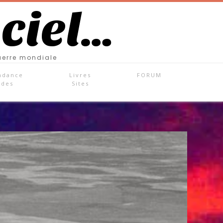
 ciel…
uerre mondiale
ndance
Livres
FORUM
ades
Sites