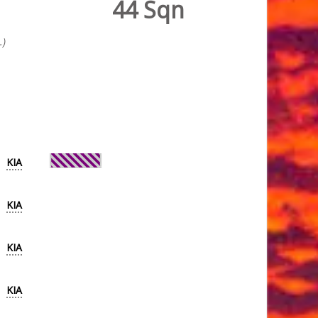
44 Sqn
.)
KIA
KIA
KIA
KIA