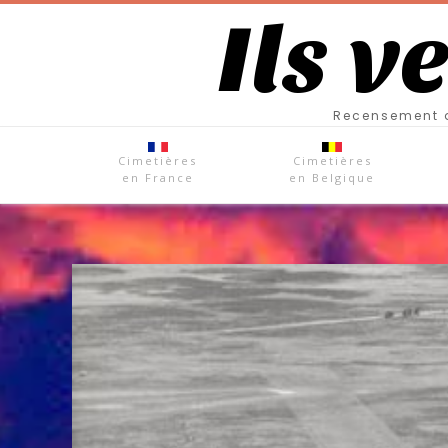
Ils v
Recensement d
Cimetières
Cimetières
en France
en Belgique