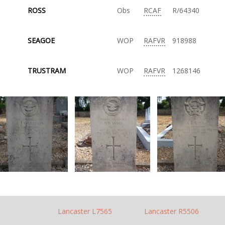
ROSS
Obs
RCAF
R/64340
SEAGOE
WOP
RAFVR
918988
TRUSTRAM
WOP
RAFVR
1268146
Lancaster L7565
Lancaster R5506