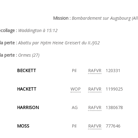
Mission :
Bombardement sur
Augsbourg
(All
collage :
Waddington à 15:12
a perte :
Abattu par Hptm Heine Greisert du II./JG2
la perte :
Ormes (27)
BECKETT
Pil
RAFVR
120331
HACKETT
WOP
RAFVR
1199025
HARRISON
AG
RAFVR
1380678
MOSS
Pil
RAFVR
777646