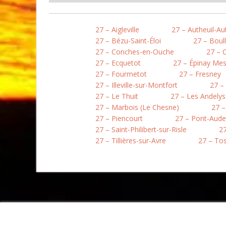
27 – Aigleville
27 – Autheuil-Aut
27 – Bézu-Saint-Éloi
27 – Boull
27 – Conches-en-Ouche
27 – 
27 – Ecquetot
27 – Épinay Mes
27 – Fourmetot
27 – Fresney
27 – Illeville-sur-Montfort
27 –
27 – Le Thuit
27 – Les Andelys
27 – Marbois (Le Chesne)
27 –
27 – Piencourt
27 – Pont-Aud
27 – Saint-Philibert-sur-Risle
27
27 – Tillières-sur-Avre
27 – To