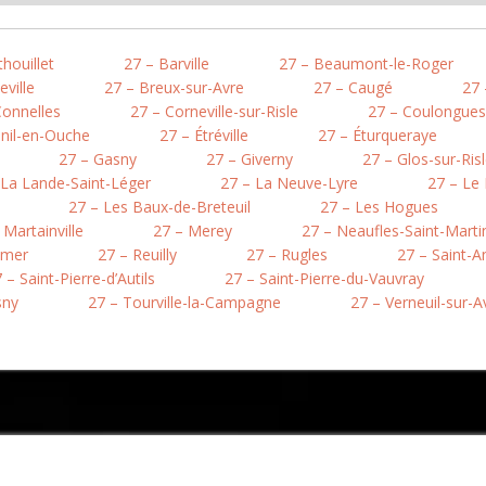
houillet
27 – Barville
27 – Beaumont-le-Roger
eville
27 – Breux-sur-Avre
27 – Caugé
27 
Connelles
27 – Corneville-sur-Risle
27 – Coulongues
nil-en-Ouche
27 – Étréville
27 – Éturqueraye
27 – Gasny
27 – Giverny
27 – Glos-sur-Ris
 La Lande-Saint-Léger
27 – La Neuve-Lyre
27 – Le 
27 – Les Baux-de-Breteuil
27 – Les Hogues
 Martainville
27 – Merey
27 – Neaufles-Saint-Marti
emer
27 – Reuilly
27 – Rugles
27 – Saint-A
 – Saint-Pierre-d’Autils
27 – Saint-Pierre-du-Vauvray
sny
27 – Tourville-la-Campagne
27 – Verneuil-sur-A