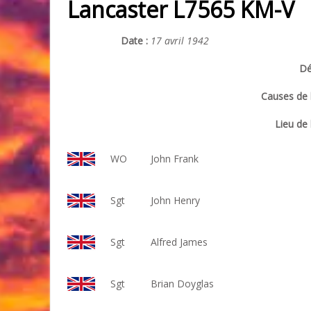
Lancaster L7565 KM-V
Date :
17 avril 1942
Dé
Causes de l
Lieu de 
WO
John Frank
Sgt
John Henry
Sgt
Alfred James
Sgt
Brian Doyglas