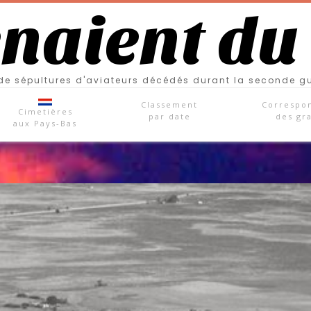
enaient du
e sépultures d'aviateurs décédés durant la seconde g
Classement
Correspo
Cimetières
par date
des gr
aux Pays-Bas