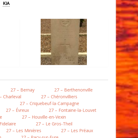
KIA
27 – Bernay
27 – Berthenonville
– Charleval
27 – Chéronvilliers
27 – Criquebeuf-la-Campagne
27 – Évreux
27 – Fontaine-la-Louvet
le
27 – Houville-en-Vexin
Fidelaire
27 – Le Gros-Theil
27 – Les Minières
27 – Les Préaux
n
27 – Pacy-sur-Eure