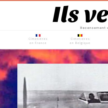
Ils v
Recensement d
Cimetières
Cimetières
en France
en Belgique