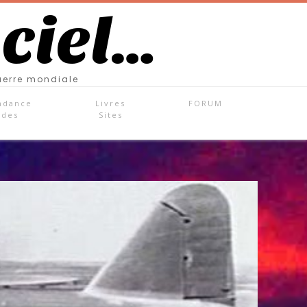
 ciel…
uerre mondiale
ndance
Livres
FORUM
ades
Sites