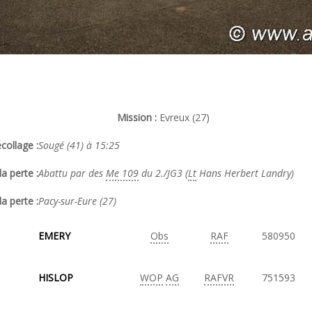
Mission :
Evreux (27)
collage :
Sougé (41) à 15:25
a perte :
Abattu par des
Me 109
du 2./JG3 (
Lt
Hans Herbert Landry)
la perte :
Pacy-sur-Eure (27)
EMERY
Obs
RAF
580950
HISLOP
WOP
AG
RAFVR
751593