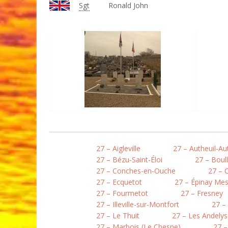
Sgt
Ronald John
27 – Aigleville
27 – Autheuil-Aut
27 – Bézu-Saint-Éloi
27 – Boull
27 – Conches-en-Ouche
27 – 
27 – Ecquetot
27 – Épinay Mes
27 – Fourmetot
27 – Fresney
27 – Illeville-sur-Montfort
27 –
27 – Le Thuit
27 – Les Andelys
27 – Marbois (Le Chesne)
27 –