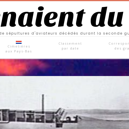
enaient du
e sépultures d'aviateurs décédés durant la seconde g
Classement
Correspo
Cimetières
par date
des gr
aux Pays-Bas