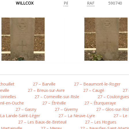
WILLCOX
Pil
RAF
590740
houillet
27 – Barville
27 – Beaumont-le-Roger
eville
27 – Breux-sur-Avre
27 – Caugé
27 
Connelles
27 – Corneville-sur-Risle
27 – Coulongues
nil-en-Ouche
27 – Étréville
27 – Éturqueraye
27 – Gasny
27 – Giverny
27 – Glos-sur-Ris
 La Lande-Saint-Léger
27 – La Neuve-Lyre
27 – Le 
27 – Les Baux-de-Breteuil
27 – Les Hogues
 Martainville
27 – Merey
27 – Neaufles-Saint-Marti