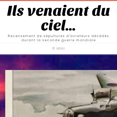
Ils venaient du
ciel…
Recensement de sépultures d'aviateurs décédés
durant la seconde guerre mondiale
MENU