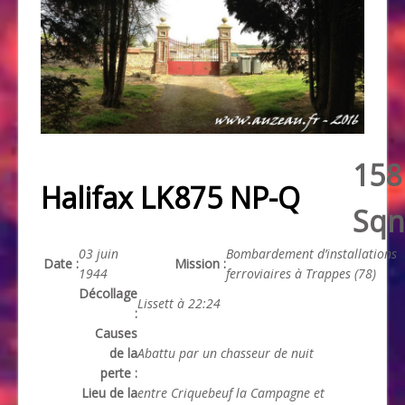
158
Halifax LK875 NP-Q
Sqn
03 juin
Bombardement d’installations
Date :
Mission :
1944
ferroviaires à Trappes (78)
Décollage
Lissett à 22:24
:
Causes
de la
Abattu par un chasseur de nuit
perte :
Lieu de la
entre Criquebeuf la Campagne et