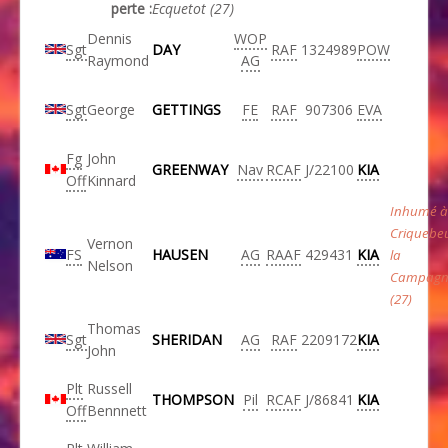
perte :
Ecquetot (27)
Dennis
WOP
Sgt
DAY
RAF
1324989
POW
Raymond
AG
Sgt
George
GETTINGS
FE
RAF
907306
EVA
Fg
John
GREENWAY
Nav
RCAF
J/22100
KIA
Off
Kinnard
Inhumé à
Criquebe
Vernon
FS
HAUSEN
AG
RAAF
429431
KIA
la
Nelson
Campagn
(27)
Thomas
Sgt
SHERIDAN
AG
RAF
2209172
KIA
John
Plt
Russell
THOMPSON
Pil
RCAF
J/86841
KIA
Off
Bennnett