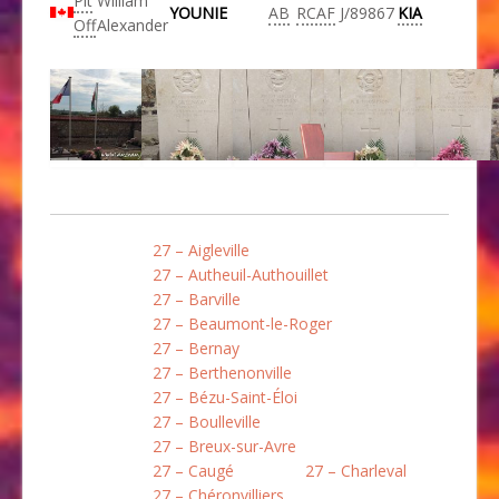
Plt
William
YOUNIE
AB
RCAF
J/89867
KIA
Off
Alexander
27 – Aigleville
27 – Autheuil-Authouillet
27 – Barville
27 – Beaumont-le-Roger
27 – Bernay
27 – Berthenonville
27 – Bézu-Saint-Éloi
27 – Boulleville
27 – Breux-sur-Avre
27 – Caugé
27 – Charleval
27 – Chéronvilliers