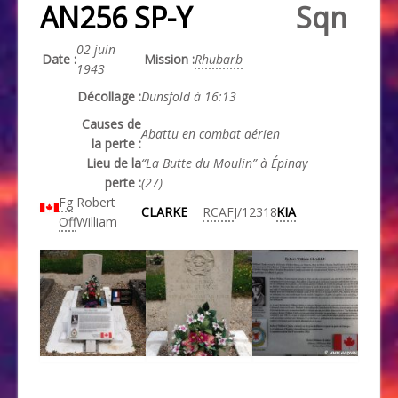
AN256 SP-Y
Sqn
02 juin
Date :
Mission :
Rhubarb
1943
Décollage :
Dunsfold à 16:13
Causes de
Abattu en combat aérien
la perte :
Lieu de la
“La Butte du Moulin” à Épinay
perte :
(27)
Fg
Robert
CLARKE
RCAF
J/12318
KIA
Off
William