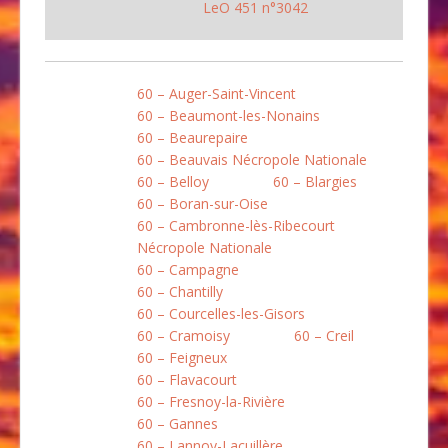
LeO 451 n°3042
60 – Auger-Saint-Vincent
60 – Beaumont-les-Nonains
60 – Beaurepaire
60 – Beauvais Nécropole Nationale
60 – Belloy
60 – Blargies
60 – Boran-sur-Oise
60 – Cambronne-lès-Ribecourt
Nécropole Nationale
60 – Campagne
60 – Chantilly
60 – Courcelles-les-Gisors
60 – Cramoisy
60 – Creil
60 – Feigneux
60 – Flavacourt
60 – Fresnoy-la-Rivière
60 – Gannes
60 – Lannoy-Lacuillère