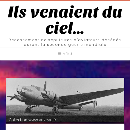
Ils venaient du
ciel…
Recensement de sépultures d'aviateurs décédés
durant la seconde guerre mondiale
MENU
Collection www.auzeau.fr