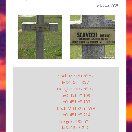
à Coisia (39)
Bloch MB151 n° 52
MS406 n° 857
Douglas DB7 n° 32
LeO 451 n° 109
LeO 451 n° 133
Bloch MB152 n° 599
LeO 451 n° 214
Breguet 693 n° 1
MS406 n° 712