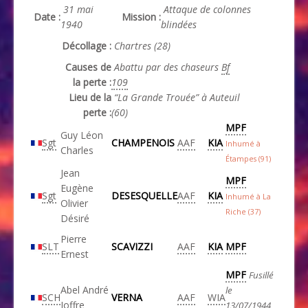
31 mai
Attaque de colonnes
Date :
Mission :
1940
blindées
Décollage :
Chartres (28)
Causes de
Abattu par des chaseurs
Bf
la perte :
109
Lieu de la
“La Grande Trouée” à Auteuil
perte :
(60)
MPF
Guy Léon
Sgt
CHAMPENOIS
AAF
KIA
Inhumé à
Charles
Étampes (91)
Jean
MPF
Eugène
Sgt
DESESQUELLE
AAF
KIA
Inhumé à La
Olivier
Riche (37)
Désiré
Pierre
SLT
SCAVIZZI
AAF
KIA
MPF
Ernest
MPF
Fusillé
Abel André
le
SCH
VERNA
AAF
WIA
Joffre
13/07/1944