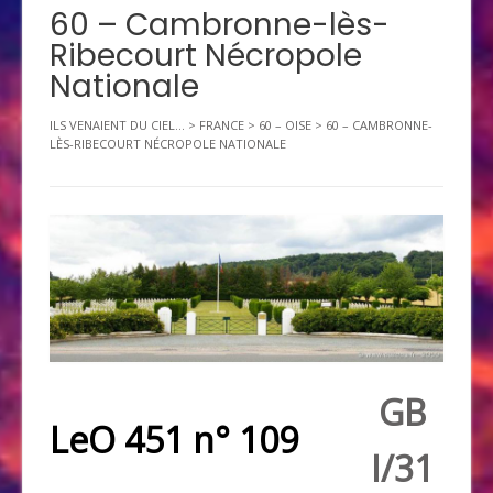
60 – Cambronne-lès-
Ribecourt Nécropole
Nationale
ILS VENAIENT DU CIEL...
>
FRANCE
>
60 – OISE
>
60 – CAMBRONNE-
LÈS-RIBECOURT NÉCROPOLE NATIONALE
GB
LeO 451 n° 109
I/31