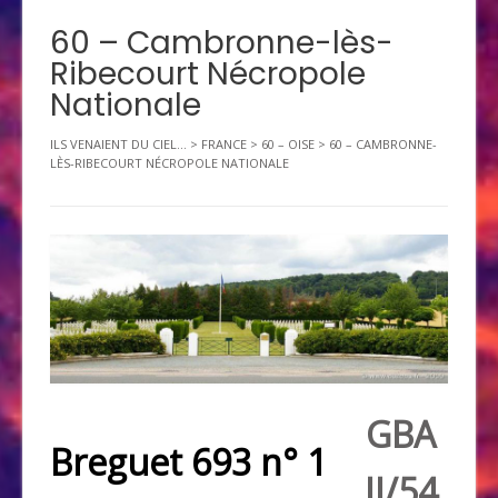
60 – Cambronne-lès-
Ribecourt Nécropole
Nationale
ILS VENAIENT DU CIEL...
>
FRANCE
>
60 – OISE
>
60 – CAMBRONNE-
LÈS-RIBECOURT NÉCROPOLE NATIONALE
GBA
Breguet 693 n° 1
II/54