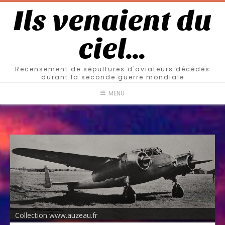
Ils venaient du
ciel…
Recensement de sépultures d'aviateurs décédés
durant la seconde guerre mondiale
MENU
Collection www.auzeau.fr