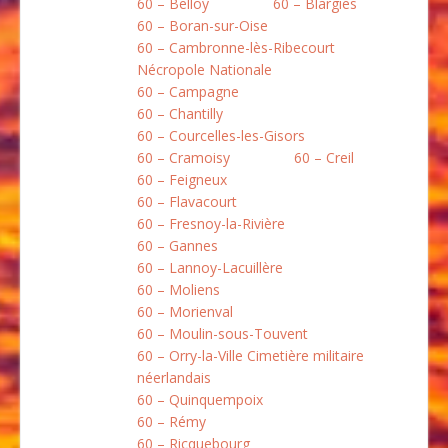
60 – Belloy
60 – Blargies
60 – Boran-sur-Oise
60 – Cambronne-lès-Ribecourt
Nécropole Nationale
60 – Campagne
60 – Chantilly
60 – Courcelles-les-Gisors
60 – Cramoisy
60 – Creil
60 – Feigneux
60 – Flavacourt
60 – Fresnoy-la-Rivière
60 – Gannes
60 – Lannoy-Lacuillère
60 – Moliens
60 – Morienval
60 – Moulin-sous-Touvent
60 – Orry-la-Ville Cimetière militaire
néerlandais
60 – Quinquempoix
60 – Rémy
60 – Ricquebourg