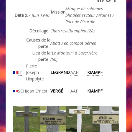
Attaque de colonnes
Mission
Date :
07 juin 1940
blindées secteur Airaines /
:
Poix de Picardie
Décollage :
Chartres-Champhol (28)
Causes de la
Abattu en combat aérien
perte :
Lieu de la
“Le Montoir” à Laverrière
perte :
(60)
Pierre
Lt
Joseph
LEGRAND
AAF
KIA
MPF
Hippolyte
SCH
Jean Ernest
VERGÉ
AAF
KIA
MPF