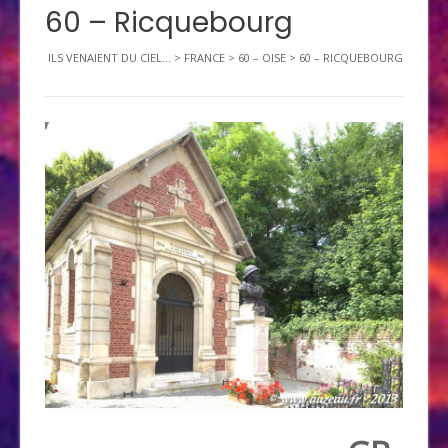
60 – Ricquebourg
ILS VENAIENT DU CIEL...
>
FRANCE
>
60 – OISE
>
60 – RICQUEBOURG