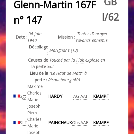
GB
Glenn-Martin 167F
I/62
n° 147
06 juin
Tenter d’enrayer
Date :
Mission :
1940
l’avance ennemie
Décollage
Marignane (13)
:
Causes de
Touché par la
Flak
explose en
la perte :
vol
Lieu de la
“Le Haut de Matz” à
perte :
Ricquebourg (60)
Maxime
Charles
Sgt
HARDY
AG
AAF
KIA
MPF
Marie
Joseph
Pierre
Charles
SLT
PAINCHAUX
Obs
AAF
KIA
MPF
Marie
Joseph