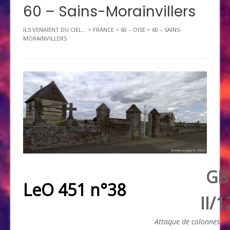
60 – Sains-Morainvillers
ILS VENAIENT DU CIEL...
>
FRANCE
>
60 – OISE
>
60 – SAINS-
MORAINVILLERS
GB
LeO 451 n°38
II/1
Attaque de colonnes