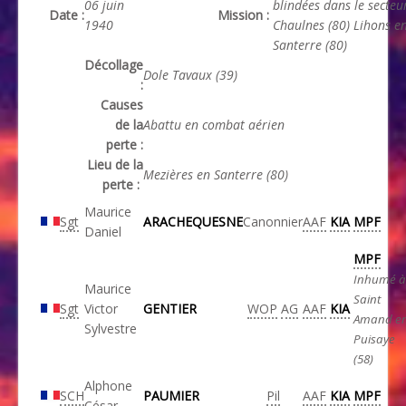
06 juin
blindées dans le s
ecteu
Date :
Mission :
1940
Chaulnes (80) Lihons e
Santerre
(80)
Décollage
Dole Tavaux (39)
:
Causes
de la
Abattu en combat aérien
perte :
Lieu de la
Mezières en Santerre (80)
perte :
Maurice
Sgt
ARACHEQUESNE
Canonnier
AAF
KIA
MPF
Daniel
MPF
Inhumé à
Maurice
Saint
Sgt
Victor
GENTIER
WOP
AG
AAF
KIA
Amand e
Sylvestre
Puisaye
(58)
Alphone
SCH
PAUMIER
Pil
AAF
KIA
MPF
César