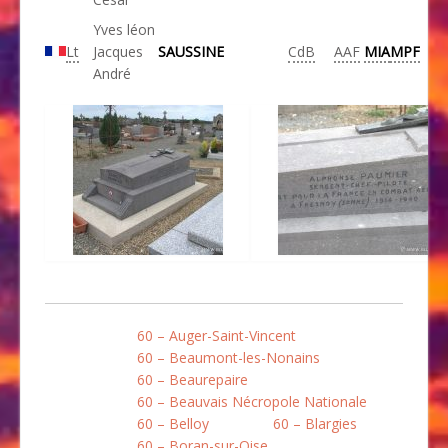
Yves léon
Lt
Jacques
SAUSSINE
CdB
AAF
MIA
MPF
André
60 – Auger-Saint-Vincent
60 – Beaumont-les-Nonains
60 – Beaurepaire
60 – Beauvais Nécropole Nationale
60 – Belloy
60 – Blargies
60 – Boran-sur-Oise