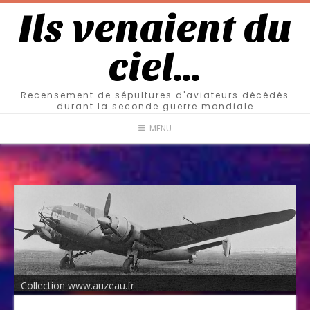
Ils venaient du
ciel…
Recensement de sépultures d'aviateurs décédés
durant la seconde guerre mondiale
MENU
Collection www.auzeau.fr