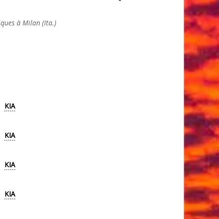
ues à Milan (Ita.)
KIA
KIA
KIA
KIA