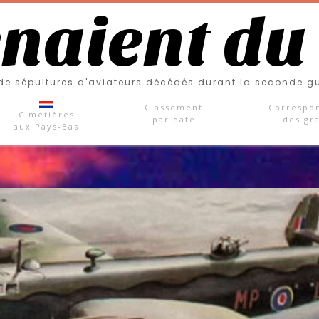
enaient du
e sépultures d'aviateurs décédés durant la seconde g
Classement
Correspo
Cimetières
par date
des gr
aux Pays-Bas