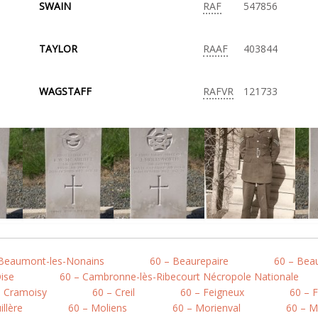
SWAIN
RAF
547856
TAYLOR
RAAF
403844
WAGSTAFF
RAFVR
121733
 Beaumont-les-Nonains
60 – Beaurepaire
60 – Bea
ise
60 – Cambronne-lès-Ribecourt Nécropole Nationale
– Cramoisy
60 – Creil
60 – Feigneux
60 – F
llère
60 – Moliens
60 – Morienval
60 – M