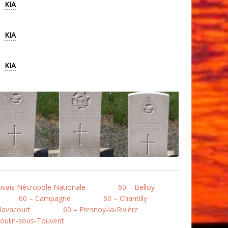
KIA
KIA
KIA
uvais Nécropole Nationale
60 – Belloy
60 – Campagne
60 – Chantilly
lavacourt
60 – Fresnoy-la-Rivière
oulin-sous-Touvent