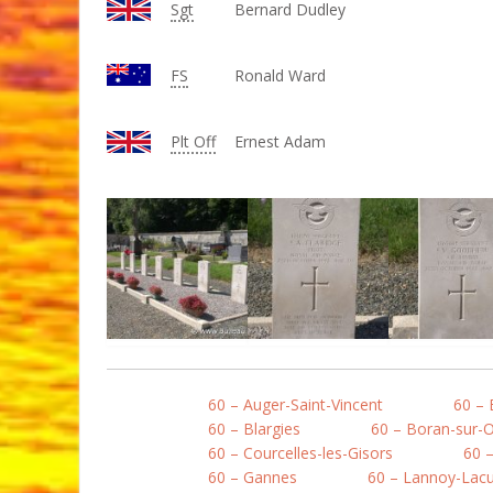
Sgt
Bernard Dudley
FS
Ronald Ward
Plt Off
Ernest Adam
60 – Auger-Saint-Vincent
60 –
60 – Blargies
60 – Boran-sur-O
60 – Courcelles-les-Gisors
60 
60 – Gannes
60 – Lannoy-Lacui