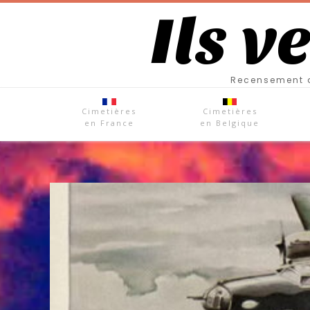
Ils v
Recensement d
Cimetières
Cimetières
en France
en Belgique