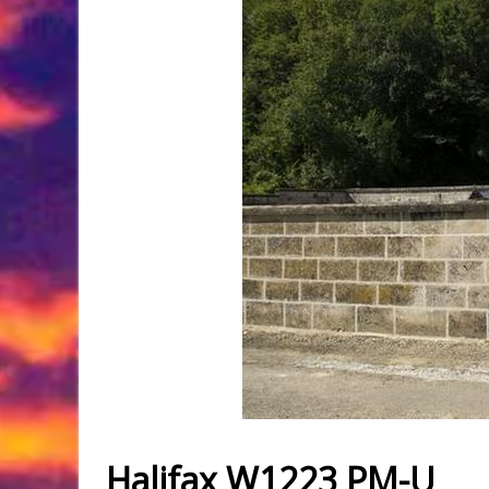
Halifax W1223
PM
-U