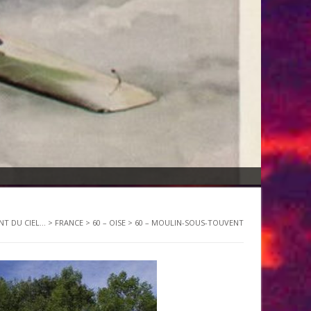
NT DU CIEL...
>
FRANCE
>
60 – OISE
>
60 – MOULIN-SOUS-TOUVENT