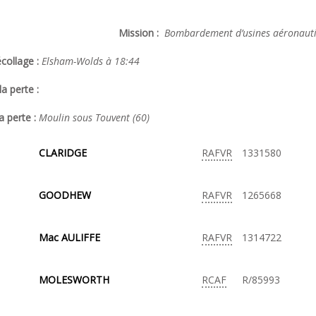
Mission :
Bombardement d’usines aéronautiq
collage :
Elsham-Wolds à 18:44
a perte :
a perte :
Moulin sous Touvent (60)
CLARIDGE
RAFVR
1331580
GOODHEW
RAFVR
1265668
Mac AULIFFE
RAFVR
1314722
MOLESWORTH
RCAF
R/85993