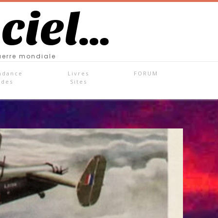
 ciel…
uerre mondiale
ndance
Livres
FORUM
ades
Sites