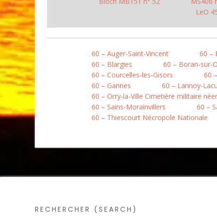
Bloch MB151 n° 52
MS406 n
LeO 45
60 – Auger-Saint-Vincent
60 –
60 – Blargies
60 – Boran-sur-O
60 – Courcelles-les-Gisors
60 
60 – Gannes
60 – Lannoy-Lacui
60 – Orry-la-Ville Cimetière militaire née
60 – Sains-Morainvillers
60 – S
60 – Thiescourt Nécropole Nationale
RECHERCHER (SEARCH)