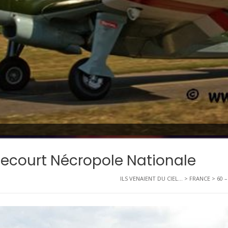
ecourt Nécropole Nationale
ILS VENAIENT DU CIEL...
>
FRANCE
>
60 –