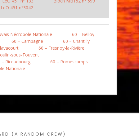
LeO 451 n° 133
Bloch MB152 n° 599
LeO 451 n°3042
uvais Nécropole Nationale
60 – Belloy
60 – Campagne
60 – Chantilly
lavacourt
60 – Fresnoy-la-Rivière
oulin-sous-Touvent
 – Ricquebourg
60 – Romescamps
ole Nationale
SARD (A RANDOM CREW)