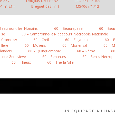
° 857
Douglas DB7 n° 32
LeO 451 n° 109
1 n° 214
Breguet 693 n° 1
MS406 n° 712
 Beaumont-les-Nonains
60 – Beaurepaire
60 – Bea
ise
60 – Cambronne-lès-Ribecourt Nécropole Nationale
– Cramoisy
60 – Creil
60 – Feigneux
60 – F
llère
60 – Moliens
60 – Morienval
60 – M
rlandais
60 – Quinquempoix
60 – Rémy
60
ainte Geneviève
60 – Senantes
60 – Senlis Nécrop
60 – Thieux
60 – Trie-la-Ville
UN ÉQUIPAGE AU HA