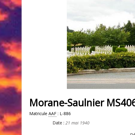
Morane-Saulnier MS406
Matricule
AAF
: L-886
Date :
21 mai 1940
Dé