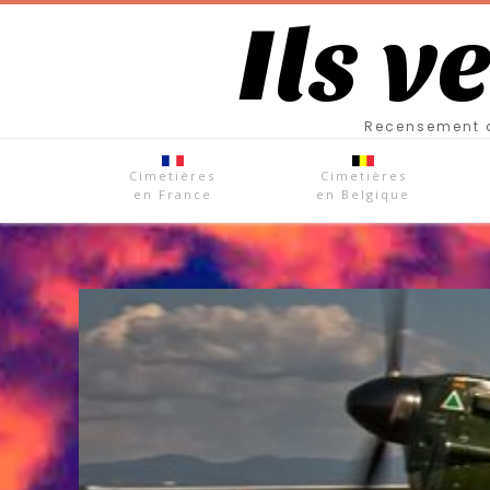
Ils v
Recensement d
Cimetières
Cimetières
en France
en Belgique