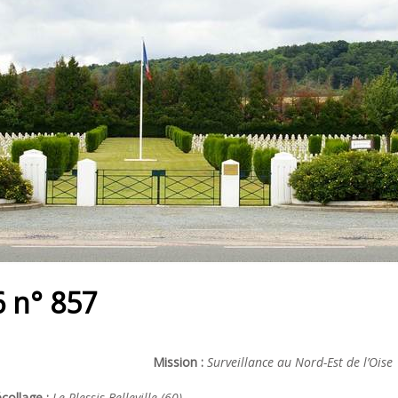
 n° 857
Mission :
Surveillance au Nord-Est de l’Oise
collage :
Le Plessis Belleville (60)