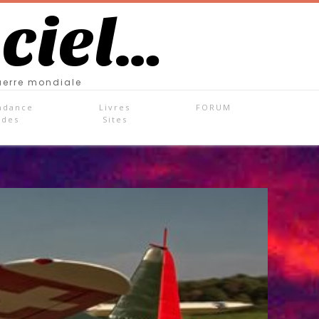
 ciel…
uerre mondiale
ndance
Livres
FORUM
ades
Sites