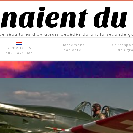
enaient du
e sépultures d'aviateurs décédés durant la seconde g
Classement
Correspo
Cimetières
par date
des gr
aux Pays-Bas