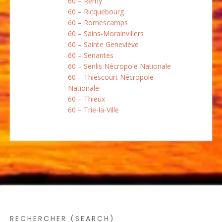
60 – Rémy
60 – Ricquebourg
60 – Romescamps
60 – Sains-Morainvillers
60 – Sainte Geneviève
60 – Senantes
60 – Senlis Nécropole Nationale
60 – Thiescourt Nécropole
Nationale
60 – Thieux
60 – Trie-la-Ville
RECHERCHER (SEARCH)