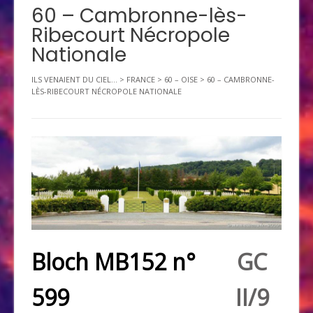
60 – Cambronne-lès-
Ribecourt Nécropole
Nationale
ILS VENAIENT DU CIEL...
>
FRANCE
>
60 – OISE
>
60 – CAMBRONNE-
LÈS-RIBECOURT NÉCROPOLE NATIONALE
Bloch MB152 n°
GC
599
II/9