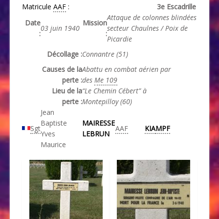
Matricule
AAF
:
3e Escadrille
Attaque de colonnes blindées
Date
Mission
03 juin 1940
secteur Chaulnes / Poix de
:
:
Picardie
Décollage :
Connantre (51)
Causes de la
Abattu en combat aérien par
perte :
des
Me 109
Lieu de la
“Le Chemin Cébert” à
perte :
Montepilloy (60)
Jean
Baptiste
MAIRESSE
Sgt
AAF
KIA
MPF
Yves
LEBRUN
Maurice