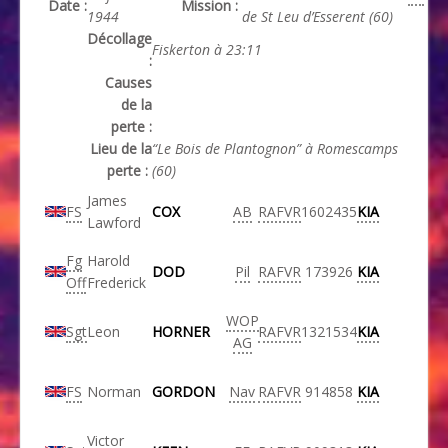
Date :
Mission :
1944
de St Leu d’Esserent (60)
Décollage
Fiskerton à 23:11
:
Causes
de la
perte :
Lieu de la
“Le Bois de Plantognon” à Romescamps
perte :
(60)
James
FS
COX
AB
RAFVR
1602435
KIA
Lawford
Fg
Harold
DOD
Pil
RAFVR
173926
KIA
Off
Frederick
WOP
Sgt
Leon
HORNER
RAFVR
1321534
KIA
AG
FS
Norman
GORDON
Nav
RAFVR
914858
KIA
Victor