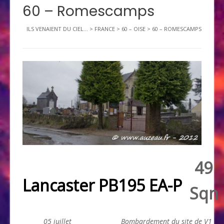
60 – Romescamps
ILS VENAIENT DU CIEL...
>
FRANCE
>
60 – OISE
>
60 – ROMESCAMPS
49
Lancaster PB195 EA-P
Sqn
05 juillet
Bombardement du site de
V1