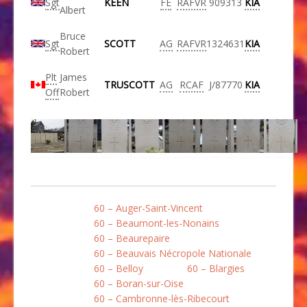
Sgt
KEEN
FE
RAFVR
909313
KIA
Albert
Bruce
Sgt
SCOTT
AG
RAFVR
1324631
KIA
Robert
Plt
James
TRUSCOTT
AG
RCAF
J/87770
KIA
Off
Robert
60 – Auger-Saint-Vincent
60 – Beaumont-les-Nonains
60 – Beaurepaire
60 – Beauvais Nécropole Nationale
60 – Belloy
60 – Blargies
60 – Boran-sur-Oise
60 – Cambronne-lès-Ribecourt