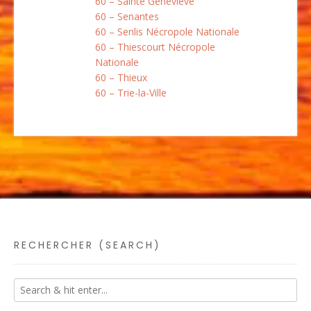
60 – Sainte Geneviève
60 – Senantes
60 – Senlis Nécropole Nationale
60 – Thiescourt Nécropole
Nationale
60 – Thieux
60 – Trie-la-Ville
RECHERCHER (SEARCH)