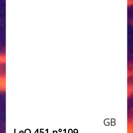
GB
LeO 451 n°109