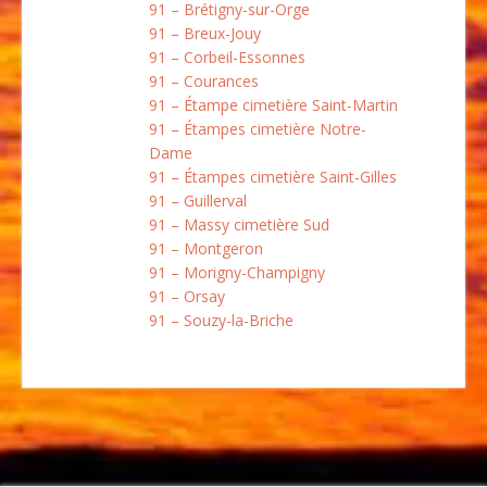
91 – Brétigny-sur-Orge
91 – Breux-Jouy
91 – Corbeil-Essonnes
91 – Courances
91 – Étampe cimetière Saint-Martin
91 – Étampes cimetière Notre-
Dame
91 – Étampes cimetière Saint-Gilles
91 – Guillerval
91 – Massy cimetière Sud
91 – Montgeron
91 – Morigny-Champigny
91 – Orsay
91 – Souzy-la-Briche