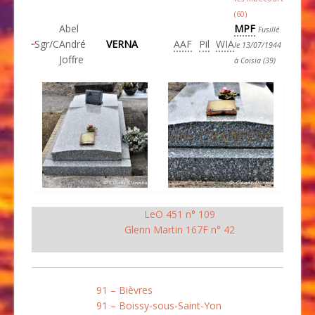
(60)
Abel
MPF
Fusillé
Sgr/C
André
VERNA
AAF
Pil
WIA
le 13/07/1944
Joffre
à Coisia (39)
LeO 451 n° 109
Glenn Martin 167F n° 42
91 – Bièvres
91 – Boissy-sous-Saint-Yon