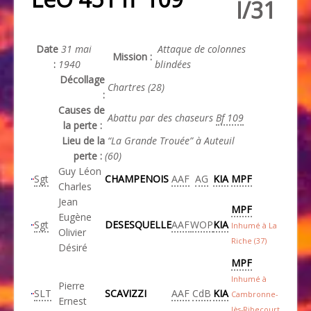
I/31
Date
31 mai
Attaque de colonnes
Mission :
:
1940
blindées
Décollage
Chartres (28)
:
Causes de
Abattu par des chaseurs
Bf 109
la perte :
Lieu de la
“La Grande Trouée” à Auteuil
perte :
(60)
Guy Léon
Sgt
CHAMPENOIS
AAF
AG
KIA
MPF
Charles
Jean
MPF
Eugène
Sgt
DESESQUELLE
AAF
WOP
KIA
Inhumé à La
Olivier
Riche (37)
Désiré
MPF
Inhumé à
Pierre
SLT
SCAVIZZI
AAF
CdB
KIA
Cambronne-
Ernest
lès-Ribecourt