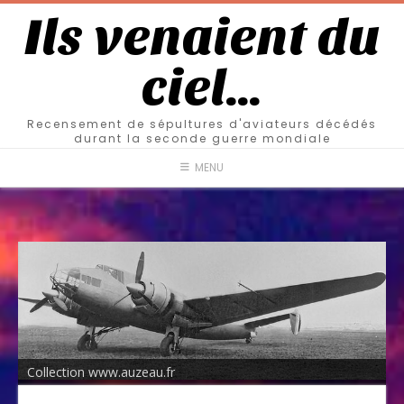
Ils venaient du
ciel…
Recensement de sépultures d'aviateurs décédés
durant la seconde guerre mondiale
MENU
Collection www.auzeau.fr