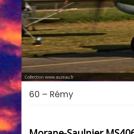
Collection www.auzeau.fr
60 – Rémy
Morane-Saulnier MS406