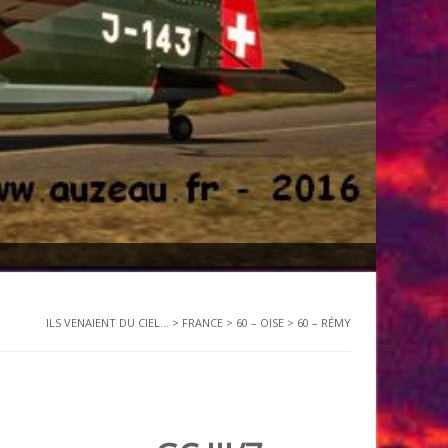
ILS VENAIENT DU CIEL...
>
FRANCE
>
60 – OISE
>
60 – RÉMY