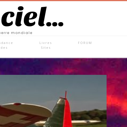
 ciel…
uerre mondiale
ndance
Livres
FORUM
ades
Sites