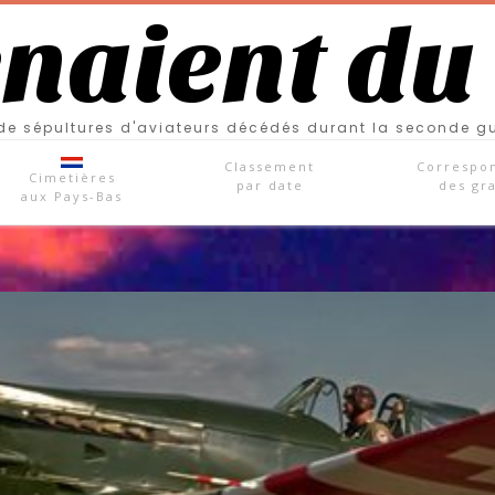
enaient du
e sépultures d'aviateurs décédés durant la seconde g
Classement
Correspo
Cimetières
par date
des gr
aux Pays-Bas