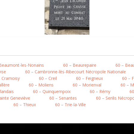
 Beaumont-les-Nonains
60 – Beaurepaire
60 – Bea
ise
60 – Cambronne-lès-Ribecourt Nécropole Nationale
– Cramoisy
60 – Creil
60 – Feigneux
60 – F
llère
60 – Moliens
60 – Morienval
60 – M
rlandais
60 – Quinquempoix
60 – Rémy
60
ainte Geneviève
60 – Senantes
60 – Senlis Nécrop
60 – Thieux
60 – Trie-la-Ville