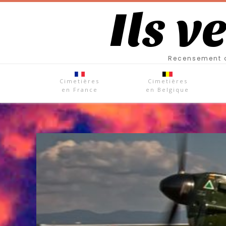
Ils v
Recensement d
Cimetières
Cimetières
en France
en Belgique