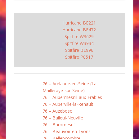
Hurricane BE221
Hurricane BE472
Spitfire W3629
Spitfire W3934
Spitfire BL996
Spitfire P8517
76 – Arelaune-en-Seine (La
Mailleraye-sur-Seine)
76 – Aubermesnil-aux-Érables
76 – Auberville-la-Renault
76 – Auzebosc
76 – Baileul-Neuville
76 – Baromesnil
76 – Beauvoir-en-Lyons
76 – Bellencombre