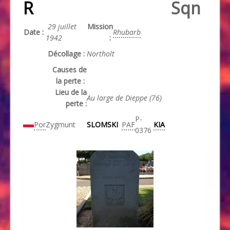
R
Sqn
29 juillet
Mission
Date :
Rhubarb
1942
:
Décollage :
Northolt
Causes de
la perte :
Lieu de la
Au large de Dieppe (76)
perte :
P-
Por
Zygmunt
SLOMSKI
PAF
KIA
0376