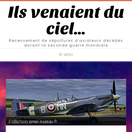
Ils venaient du
ciel…
Recensement de sépultures d'aviateurs décédés
durant la seconde guerre mondiale
MENU
Collection www.auzeau.fr