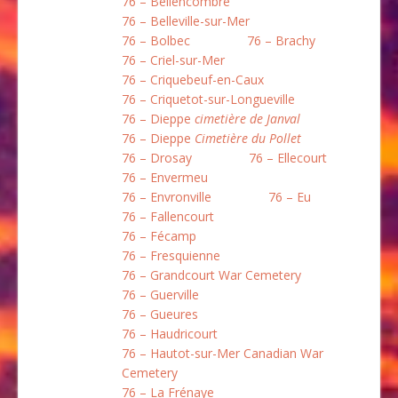
76 – Bellencombre
76 – Belleville-sur-Mer
76 – Bolbec
76 – Brachy
76 – Criel-sur-Mer
76 – Criquebeuf-en-Caux
76 – Criquetot-sur-Longueville
76 – Dieppe
cimetière de Janval
76 – Dieppe
Cimetière du Pollet
76 – Drosay
76 – Ellecourt
76 – Envermeu
76 – Envronville
76 – Eu
76 – Fallencourt
76 – Fécamp
76 – Fresquienne
76 – Grandcourt War Cemetery
76 – Guerville
76 – Gueures
76 – Haudricourt
76 – Hautot-sur-Mer Canadian War
Cemetery
76 – La Frénaye