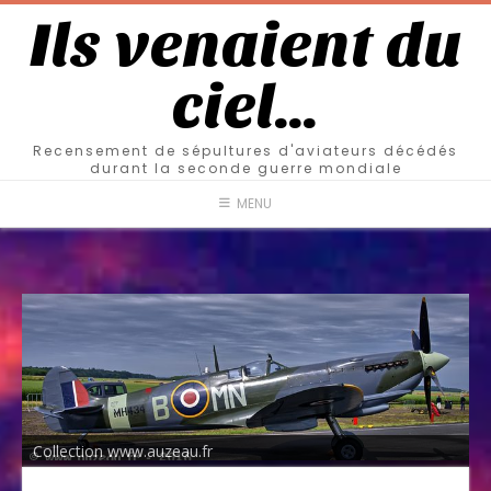
Ils venaient du
ciel…
Recensement de sépultures d'aviateurs décédés
durant la seconde guerre mondiale
MENU
Collection www.auzeau.fr