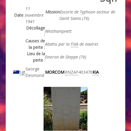
11
Mission
Escorte de Typhoon secteur de
Date :
novembre
:
Saint Saens (76)
1941
Décollage
Westhampnett
:
Causes de
Abattu par la
Flak
de navires
la perte :
Lieu de la
Environ de Dieppe (76)
perte :
George
Sgt
MORCOM
RNZAF
403470
KIA
Desmond