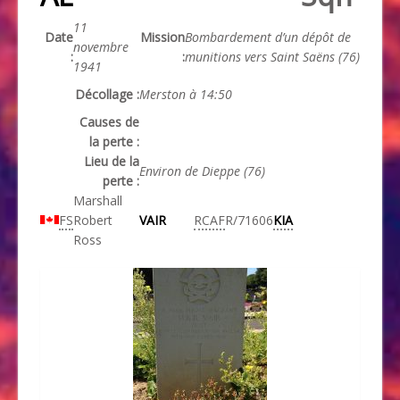
11
Date
Mission
Bombardement d’un dépôt de
novembre
:
:
munitions vers Saint Saëns (76)
1941
Décollage :
Merston à 14:50
Causes de
la perte :
Lieu de la
Environ de Dieppe (76)
perte :
Marshall
FS
Robert
VAIR
RCAF
R/71606
KIA
Ross