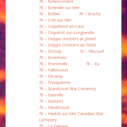
76 – Bellencombre
76 – Belleville-sur-Mer
76 – Bolbec
76 – Brachy
76 – Criel-sur-Mer
76 – Criquebeuf-en-Caux
76 – Criquetot-sur-Longueville
76 – Dieppe
cimetière de Janval
76 – Dieppe
Cimetière du Pollet
76 – Drosay
76 – Ellecourt
76 – Envermeu
76 – Envronville
76 – Eu
76 – Fallencourt
76 – Fécamp
76 – Fresquienne
76 – Grandcourt War Cemetery
76 – Guerville
76 – Gueures
76 – Haudricourt
76 – Hautot-sur-Mer Canadian War
Cemetery
76 – La Frénaye