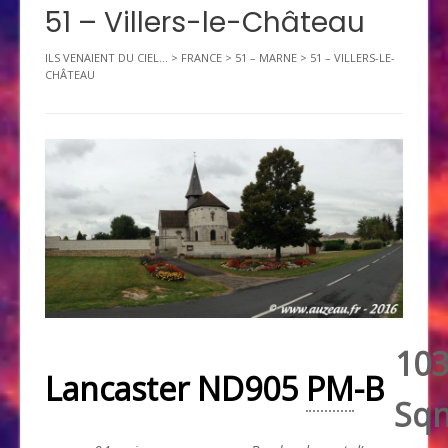
51 – Villers-le-Château
ILS VENAIENT DU CIEL...
>
FRANCE
>
51 – MARNE
>
51 – VILLERS-LE-
CHÂTEAU
10
Lancaster ND905
PM
-B
Sq