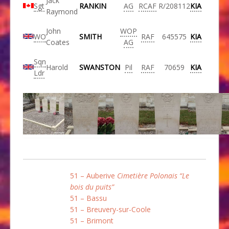
Jack
Sgt
RANKIN
AG
RCAF
R/208112
KIA
Raymond
John
WOP
WO
SMITH
RAF
645575
KIA
Coates
AG
Sqn
Harold
SWANSTON
Pil
RAF
70659
KIA
Ldr
51 – Auberive
Cimetière Polonais “Le
bois du puits”
51 – Bassu
51 – Breuvery-sur-Coole
51 – Brimont