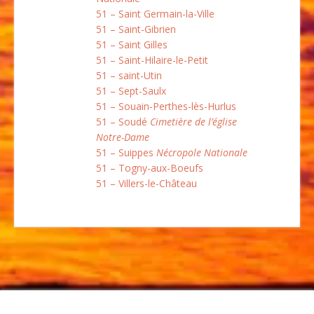
51 – Saint Germain-la-Ville
51 – Saint-Gibrien
51 – Saint Gilles
51 – Saint-Hilaire-le-Petit
51 – saint-Utin
51 – Sept-Saulx
51 – Souain-Perthes-lès-Hurlus
51 – Soudé
Cimetière de l’église
Notre-Dame
51 – Suippes
Nécropole Nationale
51 – Togny-aux-Boeufs
51 – Villers-le-Château