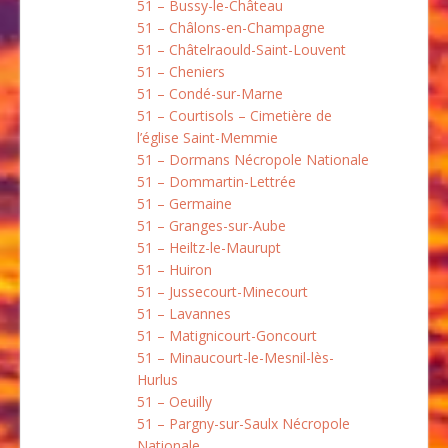
51 – Bussy-le-Château
51 – Châlons-en-Champagne
51 – Châtelraould-Saint-Louvent
51 – Cheniers
51 – Condé-sur-Marne
51 – Courtisols – Cimetière de
l’église Saint-Memmie
51 – Dormans Nécropole Nationale
51 – Dommartin-Lettrée
51 – Germaine
51 – Granges-sur-Aube
51 – Heiltz-le-Maurupt
51 – Huiron
51 – Jussecourt-Minecourt
51 – Lavannes
51 – Matignicourt-Goncourt
51 – Minaucourt-le-Mesnil-lès-
Hurlus
51 – Oeuilly
51 – Pargny-sur-Saulx Nécropole
Nationale