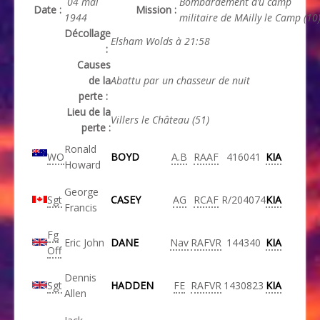
04 mai
Bombardement d’u camp
Date :
Mission :
1944
militaire de MAilly le Camp (10
Décollage
Elsham Wolds à 21:58
:
Causes
de la
Abattu par un chasseur de nuit
perte :
Lieu de la
Villers le Château (51)
perte :
Ronald
WO
BOYD
A.B
RAAF
416041
KIA
Howard
George
Sgt
CASEY
AG
RCAF
R/204074
KIA
Francis
Fg
Eric John
DANE
Nav
RAFVR
144340
KIA
Off
Dennis
Sgt
HADDEN
FE
RAFVR
1430823
KIA
Allen