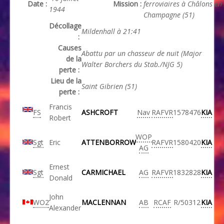
Date :
Mission :
ferroviaires à Châlons en
1944
Champagne (51)
Décollage
Mildenhall à 21:41
:
Causes
Abattu par un chasseur de nuit (Major
de la
Walter Borchers du Stab./NJG 5)
perte :
Lieu de la
Saint Gibrien (51)
perte :
Francis
FS
ASHCROFT
Nav
RAFVR
1578476
KIA
Robert
WOP
Sgt
Eric
ATTENBORROW
RAFVR
1580420
KIA
AG
Ernest
Sgt
CARMICHAEL
AG
RAFVR
1832828
KIA
Donald
John
WO2
MACLENNAN
AB
RCAF
R/50312
KIA
Alexander