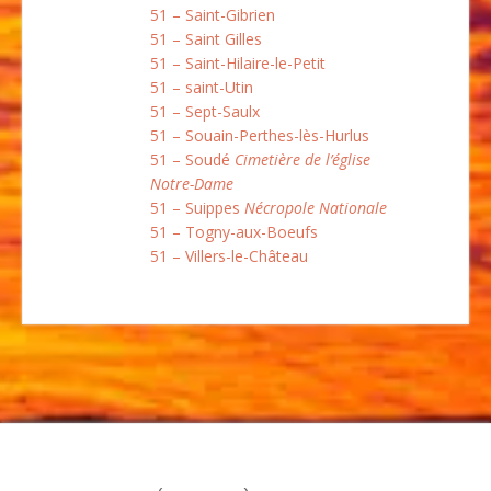
51 – Saint-Gibrien
51 – Saint Gilles
51 – Saint-Hilaire-le-Petit
51 – saint-Utin
51 – Sept-Saulx
51 – Souain-Perthes-lès-Hurlus
51 – Soudé
Cimetière de l’église
Notre-Dame
51 – Suippes
Nécropole Nationale
51 – Togny-aux-Boeufs
51 – Villers-le-Château