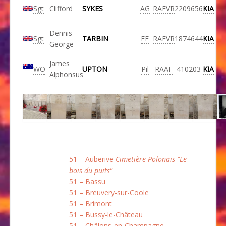
Sgt
Clifford
SYKES
AG
RAFVR
2209656
KIA
Dennis
Sgt
TARBIN
FE
RAFVR
1874644
KIA
George
James
WO
UPTON
Pil
RAAF
410203
KIA
Alphonsus
51 – Auberive
Cimetière Polonais “Le
bois du puits”
51 – Bassu
51 – Breuvery-sur-Coole
51 – Brimont
51 – Bussy-le-Château
51 – Châlons-en-Champagne