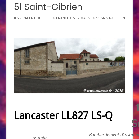
51 Saint-Gibrien
ILS VENAIENT DU CIEL...
>
FRANCE
>
51 – MARNE
>
51 SAINT-GIBRIEN
Lancaster LL827 LS-Q
S
Bombardement d’installa
16 juillet