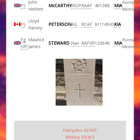
John
Runnyme
FS
McCARTHY
WOP
RAAF
401388
MIA
Herbert
Memorial
Lloyd
FS
PETERSON
AG
RCAF
R/114943
KIA
Harvey
Fg
Maurice
Runnyme
STEWARD
Nav
RAFVR
120646
MIA
Off
James
Memorial
Hampden AE400
Whitley EB363