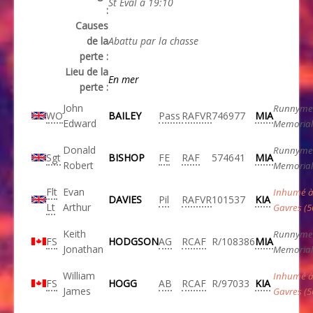
St Eval à 19:10
:
Causes
de la
Abattu par la chasse
perte :
Lieu de la
En mer
perte :
John
Runnyme
WO
BAILEY
Pass
RAFVR
746977
MIA
Edward
Memorial
Donald
Runnyme
Sgt
BISHOP
FE
RAF
574641
MIA
Robert
Memorial
Flt
Evan
Inhumé 
DAVIES
Pil
RAFVR
101537
KIA
Lt
Arthur
Gavres (5
Keith
Runnyme
FS
HODGSON
AG
RCAF
R/108386
MIA
Jonathan
Memorial
William
Inhumé 
FS
HOGG
AB
RCAF
R/97033
KIA
James
Gavres (5