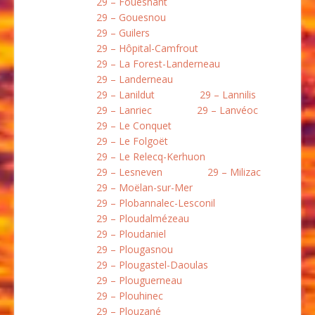
29 – Fouesnant
29 – Gouesnou
29 – Guilers
29 – Hôpital-Camfrout
29 – La Forest-Landerneau
29 – Landerneau
29 – Lanildut
29 – Lannilis
29 – Lanriec
29 – Lanvéoc
29 – Le Conquet
29 – Le Folgoët
29 – Le Relecq-Kerhuon
29 – Lesneven
29 – Milizac
29 – Moëlan-sur-Mer
29 – Plobannalec-Lesconil
29 – Ploudalmézeau
29 – Ploudaniel
29 – Plougasnou
29 – Plougastel-Daoulas
29 – Plouguerneau
29 – Plouhinec
29 – Plouzané