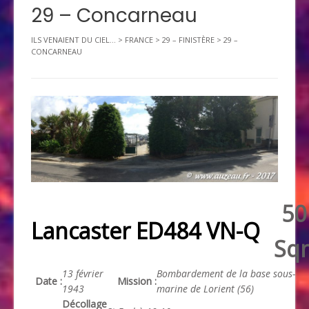
29 – Concarneau
ILS VENAIENT DU CIEL...
>
FRANCE
>
29 – FINISTÈRE
>
29 –
CONCARNEAU
50
Lancaster ED484 VN-Q
Sq
13 février
Bombardement de la base sous-
Date :
Mission :
1943
marine de Lorient (56)
Décollage