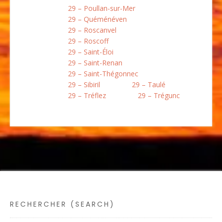
29 – Poullan-sur-Mer
29 – Quéménéven
29 – Roscanvel
29 – Roscoff
29 – Saint-Éloi
29 – Saint-Renan
29 – Saint-Thégonnec
29 – Sibiril
29 – Taulé
29 – Tréflez
29 – Trégunc
RECHERCHER (SEARCH)