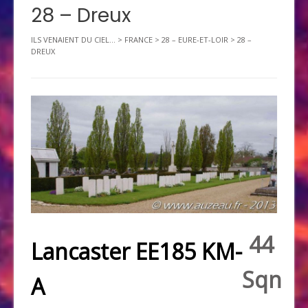
28 – Dreux
ILS VENAIENT DU CIEL...
>
FRANCE
>
28 – EURE-ET-LOIR
>
28 –
DREUX
44
Lancaster EE185 KM-
Sqn
A