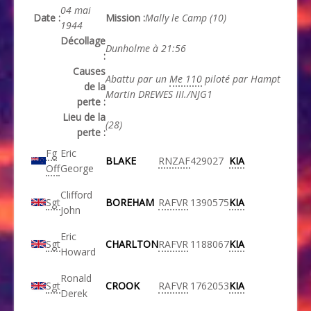
04 mai
Date :
Mission :
Mally le Camp (10)
1944
Décollage
Dunholme à 21:56
:
Causes
Abattu par un
Me 110
piloté par Hampt
de la
Martin DREWES III./NJG1
perte :
Lieu de la
(28)
perte :
Fg
Eric
BLAKE
RNZAF
429027
KIA
Off
George
Clifford
Sgt
BOREHAM
RAFVR
1390575
KIA
John
Eric
Sgt
CHARLTON
RAFVR
1188067
KIA
Howard
Ronald
Sgt
CROOK
RAFVR
1762053
KIA
Derek