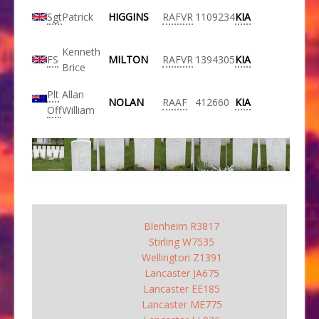
Sgt
Patrick
HIGGINS
RAFVR
1109234
KIA
Kenneth
FS
MILTON
RAFVR
1394305
KIA
Brice
Plt
Allan
NOLAN
RAAF
412660
KIA
Off
William
Blenheim R3817
Stirling W7535
Wellington Z1391
Lancaster JA675
Lancaster EE185
Lancaster ME775