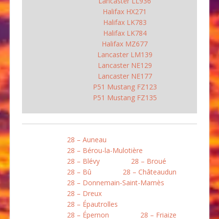
Lancaster LL936
Halifax HX271
Halifax LK783
Halifax LK784
Halifax MZ677
Lancaster LM139
Lancaster NE129
Lancaster NE177
P51 Mustang FZ123
P51 Mustang FZ135
28 – Auneau
28 – Bérou-la-Mulotière
28 – Blévy
28 – Broué
28 – Bû
28 – Châteaudun
28 – Donnemain-Saint-Mamès
28 – Dreux
28 – Épautrolles
28 – Épernon
28 – Friaize