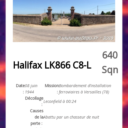
640
Halifax LK866 C8-L
Sqn
Date
08 juin
Mission
Bombardement d’installation
:
1944
:
ferroviaires à Versailles (78)
Décollage
Leconfield à 00:24
:
Causes
de la
Abattu par un chasseur de nuit
perte :