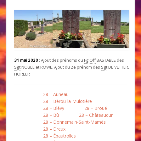
31 mai 2020
: Ajout des prénoms du
Fg Off
BASTABLE des
Sgt
NOBLE et ROWE. Ajout du 2e prénom des
Sgt
DE VETTER,
HORLER
28 – Auneau
28 – Bérou-la-Mulotière
28 – Blévy
28 – Broué
28 – Bû
28 – Châteaudun
28 – Donnemain-Saint-Mamès
28 – Dreux
28 – Épautrolles