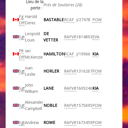
Lieu de la
Près de Soulaires (28)
perte :
Fg
Harold
BASTABLE
RCAF
J/27478
POW
Off
Denis
Leopold
DE
Sgt
RAFVR
1814893
EVA
Louis
VETTER
Plt
Ian
HAMILTON
RCAF
J/19966
KIA
Off
McKenzie
Ivan
Sgt
HORLER
RAFVR
1316267
POW
Leslie
John
Sgt
LANE
RAFVR
1609246
KIA
William
Alexander
Sgt
NOBLE
RAFVR
1575695
POW
Campbell
Sgt
Andrew
ROWE
RAFVR
1673459
POW