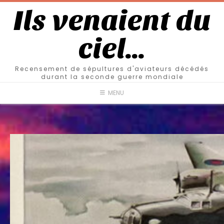
Ils venaient du
ciel…
Recensement de sépultures d'aviateurs décédés
durant la seconde guerre mondiale
MENU