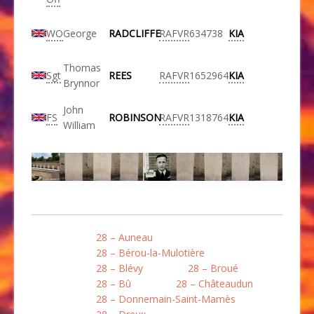
WO
George
RADCLIFFE
RAFVR
634738
KIA
Thomas
Sgt
REES
RAFVR
1652964
KIA
Brynnor
John
FS
ROBINSON
RAFVR
1318764
KIA
William
28 – Auneau
28 – Bérou-la-Mulotière
28 – Blévy
28 – Broué
28 – Bû
28 – Châteaudun
28 – Donnemain-Saint-Mamès