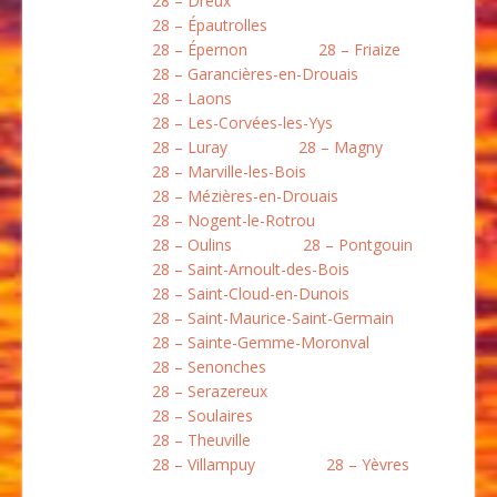
28 – Dreux
28 – Épautrolles
28 – Épernon
28 – Friaize
28 – Garancières-en-Drouais
28 – Laons
28 – Les-Corvées-les-Yys
28 – Luray
28 – Magny
28 – Marville-les-Bois
28 – Mézières-en-Drouais
28 – Nogent-le-Rotrou
28 – Oulins
28 – Pontgouin
28 – Saint-Arnoult-des-Bois
28 – Saint-Cloud-en-Dunois
28 – Saint-Maurice-Saint-Germain
28 – Sainte-Gemme-Moronval
28 – Senonches
28 – Serazereux
28 – Soulaires
28 – Theuville
28 – Villampuy
28 – Yèvres