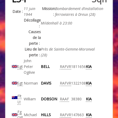
11 juin
Mission
Bombardement d’installation
Date :
1944
:
ferroviaires à Dreux (28)
Décollage
Mildenhall à 23:00
:
Causes
de la
perte :
Lieu de la
Près de Sainte-Gemme-Moronval
perte :
(28)
John
Sgt
Peter
BELL
RAFVR
1811656
KIA
Ogilvie
Sgt
Norman
DAVIS
RAFVR
1322108
KIA
Flt
William
DOBSON
RAAF
38380
KIA
Lt
Fg
Michael
HILLS
RAFVR
147663
KIA
Off