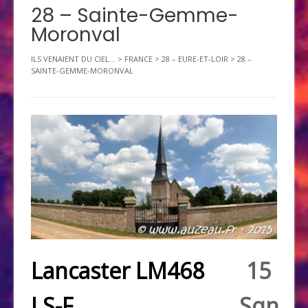
28 – Sainte-Gemme-
Moronval
ILS VENAIENT DU CIEL...
>
FRANCE
>
28 – EURE-ET-LOIR
>
28 –
SAINTE-GEMME-MORONVAL
Lancaster LM468
15
LS-F
Sqn