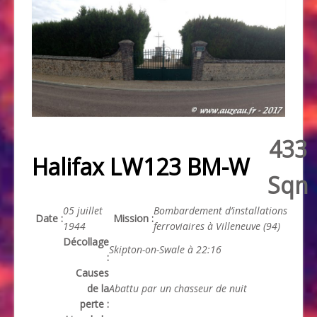
433
Halifax LW123 BM-W
Sqn
05 juillet
Bombardement d’installations
Date :
Mission :
1944
ferroviaires à Villeneuve (94)
Décollage
Skipton-on-Swale à 22:16
:
Causes
de la
Abattu par un chasseur de nuit
perte :