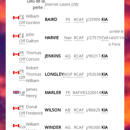
Lieu de la
Environ Laons (28)
perte :
Fg
William
BAIRD
Pil
RCAF
J/25900
KIA
Off
Gordon
arrêté le
Fg
John
HARVIE
Nav
RCAF
J/27573
EVA
14/07/1944
Off
Dalton
à Paris
Plt
Thomas
JENKINS
AG
RCAF
J/90217
KIA
Off
Corson
Robert
Plt
Thomas
LONGLEY
WOP
RCAF
J/92038
KIA
Off
William
James
Sgt
MARLER
FE
RAFVR
2220018
KIA
Henry
Plt
Donal
WILSON
AB
RCAF
J/86629
KIA
Off
Frederick
William
P/P
WINDER
AG
RCAF
J/90300
KIA