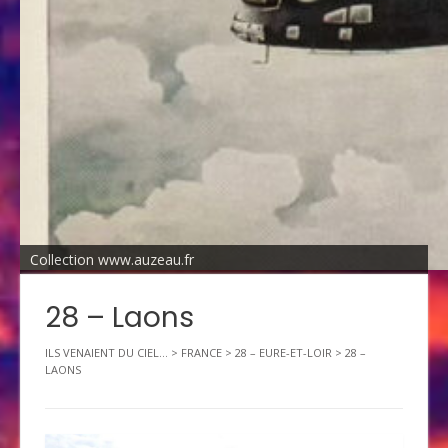
Collection www.auzeau.fr
28 – Laons
ILS VENAIENT DU CIEL...
>
FRANCE
>
28 – EURE-ET-LOIR
>
28 –
LAONS