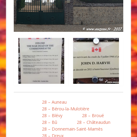
28 – Auneau
28 – Bérou-la-Mulotière
28 – Blévy
28 – Broué
28 – Bû
28 – Châteaudun
28 – Donnemain-Saint-Mamès
28 – Dreux