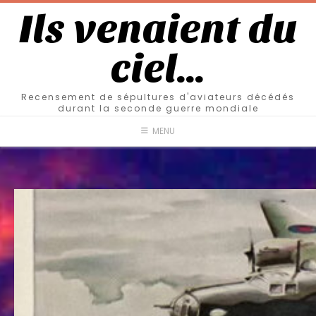
Ils venaient du
ciel…
Recensement de sépultures d'aviateurs décédés
durant la seconde guerre mondiale
MENU