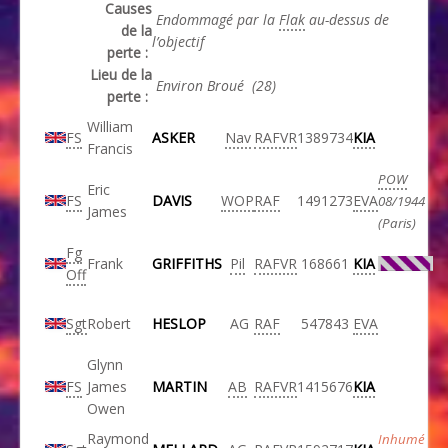
Causes
Endommagé par la
Flak
au-dessus de
de la
l’objectif
perte :
Lieu de la
Environ Broué (28)
perte :
William
FS
ASKER
Nav
RAFVR
1389734
KIA
Francis
POW
Eric
FS
DAVIS
WOP
RAF
1491273
EVA
08/1944
James
(Paris)
Fg
Frank
GRIFFITHS
Pil
RAFVR
168661
KIA
Off
Sgt
Robert
HESLOP
AG
RAF
547843
EVA
Glynn
FS
James
MARTIN
AB
RAFVR
1415676
KIA
Owen
Raymond
Inhumé