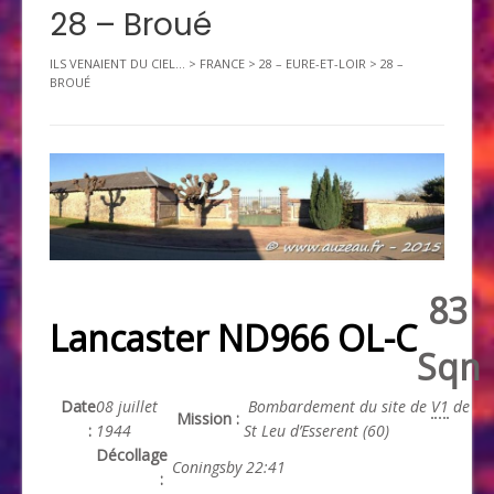
28 – Broué
ILS VENAIENT DU CIEL...
>
FRANCE
>
28 – EURE-ET-LOIR
>
28 –
BROUÉ
83
Lancaster ND966 OL-C
Sqn
Date
08 juillet
Bombardement du site de
V1
de
Mission :
:
1944
St Leu d’Esserent (60)
Décollage
Coningsby 22:41
: