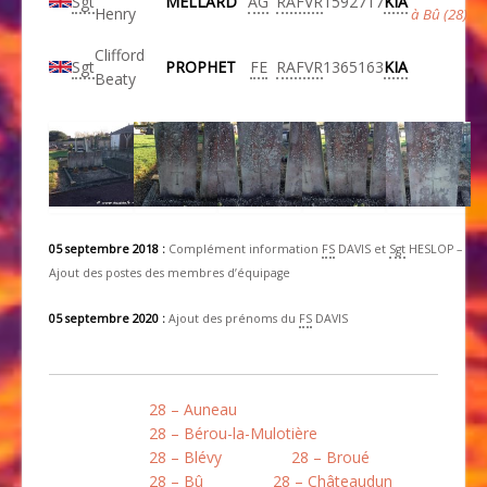
Sgt
MELLARD
AG
RAFVR
1592717
KIA
Henry
à Bû (28)
Clifford
Sgt
PROPHET
FE
RAFVR
1365163
KIA
Beaty
05 septembre 2018 :
Complément information
FS
DAVIS et
Sgt
HESLOP –
Ajout des postes des membres d’équipage
05 septembre 2020 :
Ajout des prénoms du
FS
DAVIS
28 – Auneau
28 – Bérou-la-Mulotière
28 – Blévy
28 – Broué
28 – Bû
28 – Châteaudun