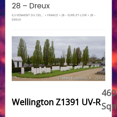
28 – Dreux
ILS VENAIENT DU CIEL...
>
FRANCE
>
28 – EURE-ET-LOIR
>
28 –
DREUX
460
Wellington Z1391 UV-R
Sqn