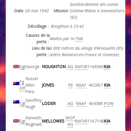
bombardement des usines
Date :
30 mai 1942
Mission :
Gnôme-Rhône à Gennevilliers
(92)
Décollage :
Breighton à 23:42
Causes de la
Abattu par la
Flak
perte :
Lieu de la
à 800 mètres du village d’Arnouville (95)
perte :
(entre Bonneuil-en-France et Gonesse)
Sgt
George
HOUGHTON
AG
RAFVR
1166960
KIA
Russel
Fg
Allen
JONES
Pil
RAAF
402967
KIA
Off
Para
Geoffrey
Sgt
LODER
AG
RAAF
404388
POW
Hugh
Kenneth
WOP
Sgt
MELLOWES
RAFVR
1167148
KIA
Reginald
AG