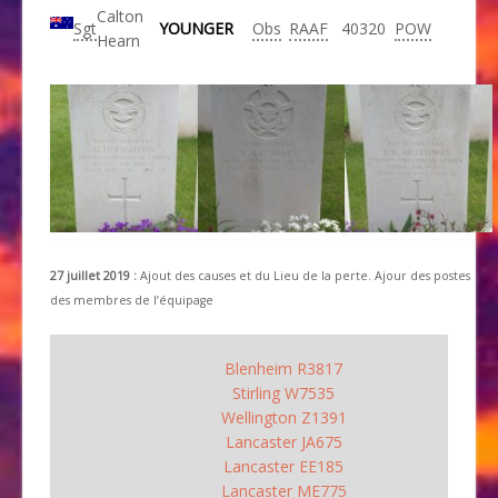
Calton
Sgt
YOUNGER
Obs
RAAF
40320
POW
Hearn
27 juillet 2019 :
Ajout des causes et du Lieu de la perte. Ajour des postes
des membres de l’équipage
Blenheim R3817
Stirling W7535
Wellington Z1391
Lancaster JA675
Lancaster EE185
Lancaster ME775