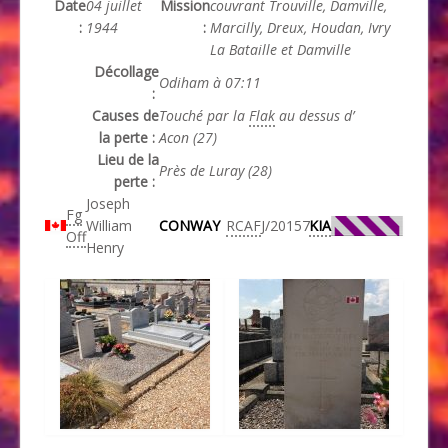
Date
04 juillet
Mission
couvrant Trouville, Damville,
:
1944
:
Marcilly, Dreux, Houdan, Ivry
La Bataille et Damville
Décollage
Odiham à 07:11
:
Causes de
Touché par la
Flak
au dessus d’
la perte :
Acon (27)
Lieu de la
Près de Luray (28)
perte :
Joseph
Fg
William
CONWAY
RCAF
J/20157
KIA
Off
Henry