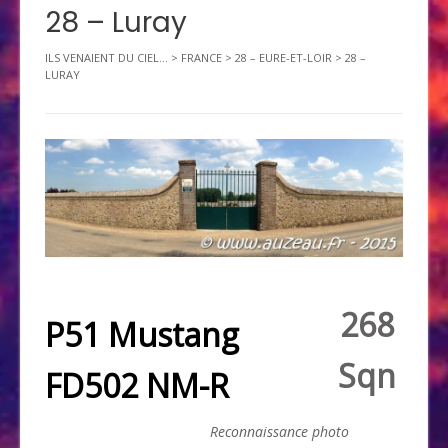
28 – Luray
ILS VENAIENT DU CIEL...
>
FRANCE
>
28 – EURE-ET-LOIR
>
28 –
LURAY
268
P51 Mustang
Sqn
FD502 NM-R
Reconnaissance photo