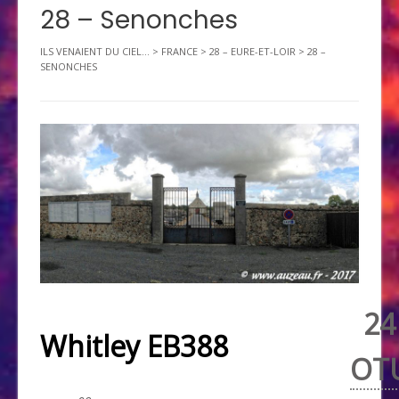
28 – Senonches
ILS VENAIENT DU CIEL...
>
FRANCE
>
28 – EURE-ET-LOIR
>
28 –
SENONCHES
24
Whitley EB388
OT