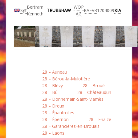
Bertram
WOP
Sgt
TRUBSHAW
RAFVR
1204009
KIA
Kenneth
AG
28 – Auneau
28 – Bérou-la-Mulotière
28 – Blévy
28 – Broué
28 – Bû
28 – Châteaudun
28 – Donnemain-Saint-Mamès
28 – Dreux
28 – Épautrolles
28 – Épernon
28 – Friaize
28 – Garancières-en-Drouais
28 – Laons