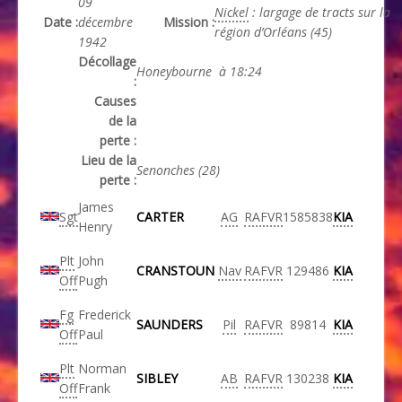
09
Nickel
: largage de tracts sur la
Date :
décembre
Mission :
région d’Orléans (45)
1942
Décollage
Honeybourne à 18:24
:
Causes
de la
perte :
Lieu de la
Senonches (28)
perte :
James
Sgt
CARTER
AG
RAFVR
1585838
KIA
Henry
Plt
John
CRANSTOUN
Nav
RAFVR
129486
KIA
Off
Pugh
Fg
Frederick
SAUNDERS
Pil
RAFVR
89814
KIA
Off
Paul
Plt
Norman
SIBLEY
AB
RAFVR
130238
KIA
Off
Frank