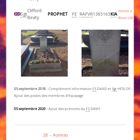
Clifford
Inhumé à
Sgt
PROPHET
FE
RAFVR
1365163
KIA
Beaty
Broué (28)
05 septembre 2018 :
Complément information
FS
DAVIS et
Sgt
HESLOP –
Ajout des postes des membres d’équipage
05 septembre 2020 :
Ajout des prénoms du
FS
DAVIS
28 – Auneau