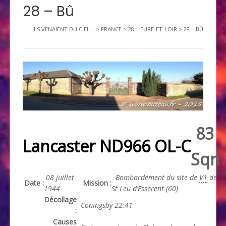
28 – Bû
ILS VENAIENT DU CIEL...
>
FRANCE
>
28 – EURE-ET-LOIR
>
28 – BÛ
83
Lancaster ND966 OL-C
Sqn
08 juillet
Bombardement du site de
V1
de
Date :
Mission :
1944
St Leu d’Esserent (60)
Décollage
Coningsby 22:41
:
Causes