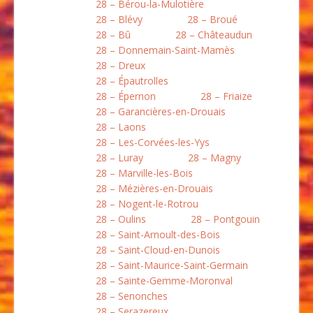
28 – Bérou-la-Mulotière
28 – Blévy
28 – Broué
28 – Bû
28 – Châteaudun
28 – Donnemain-Saint-Mamès
28 – Dreux
28 – Épautrolles
28 – Épernon
28 – Friaize
28 – Garancières-en-Drouais
28 – Laons
28 – Les-Corvées-les-Yys
28 – Luray
28 – Magny
28 – Marville-les-Bois
28 – Mézières-en-Drouais
28 – Nogent-le-Rotrou
28 – Oulins
28 – Pontgouin
28 – Saint-Arnoult-des-Bois
28 – Saint-Cloud-en-Dunois
28 – Saint-Maurice-Saint-Germain
28 – Sainte-Gemme-Moronval
28 – Senonches
28 – Serazereux