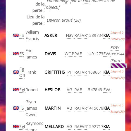
Endommagé par la
Flak
au-dessus de
de la
l’objectif
perte :
Lieu de la
Environ Broué (28)
perte :
William
Inhumé à
FS
ASKER
Nav
RAFVR
1389734
KIA
Francis
Broué (28)
POW
Eric
FS
DAVIS
WOP
RAF
1491273
EVA
08/1944
James
(Paris)
Fg
Frank
GRIFFITHS
Pil
RAFVR
168661
KIA
Inhumé à
Off
Broué (28)
Sgt
Robert
HESLOP
AG
RAF
547843
EVA
Glynn
Inhumé à
FS
James
MARTIN
AB
RAFVR
1415676
KIA
Broué (28)
Owen
Raymond
Sgt
MELLARD
AG
RAFVR
1592717
KIA
Henry