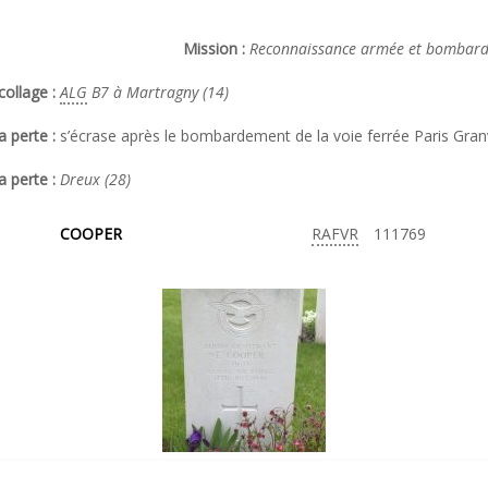
Mission :
Reconnaissance armée et bombarde
ollage :
ALG
B7 à Martragny (14)
a perte :
s’écrase après le bombardement de la voie ferrée Paris Granv
a perte :
Dreux (28)
COOPER
RAFVR
111769