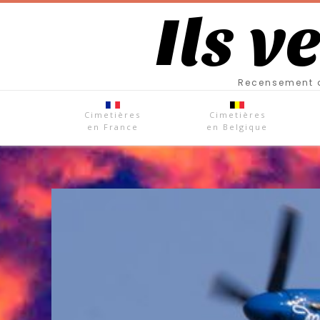
Ils v
Recensement d
Cimetières
Cimetières
en France
en Belgique