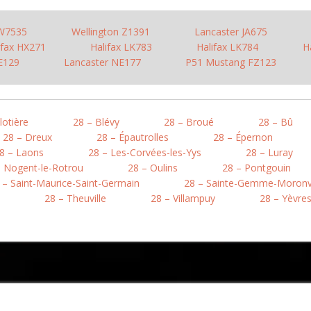
 W7535
Wellington Z1391
Lancaster JA675
ifax HX271
Halifax LK783
Halifax LK784
H
E129
Lancaster NE177
P51 Mustang FZ123
lotière
28 – Blévy
28 – Broué
28 – Bû
28 – Dreux
28 – Épautrolles
28 – Épernon
8 – Laons
28 – Les-Corvées-les-Yys
28 – Luray
– Nogent-le-Rotrou
28 – Oulins
28 – Pontgouin
 – Saint-Maurice-Saint-Germain
28 – Sainte-Gemme-Moronv
28 – Theuville
28 – Villampuy
28 – Yèvre