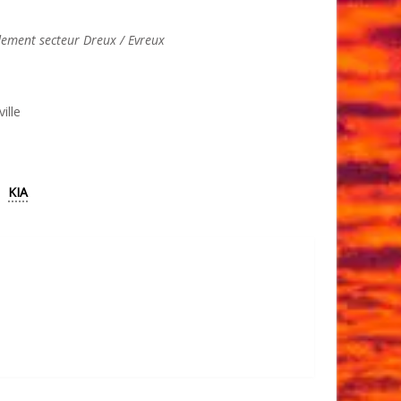
ment secteur Dreux / Evreux
ille
KIA