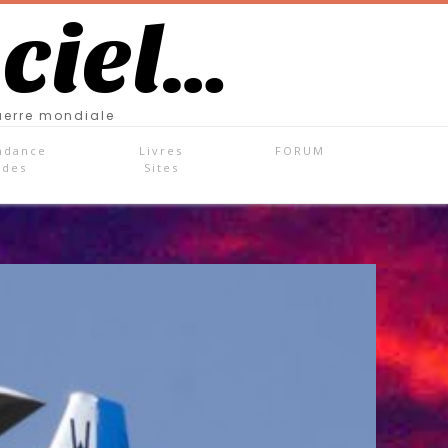
 ciel…
uerre mondiale
ndance
Livres
FORUM
ades
Sites