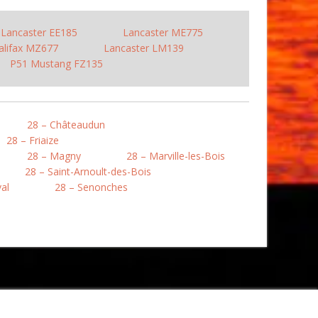
Lancaster EE185
Lancaster ME775
alifax MZ677
Lancaster LM139
P51 Mustang FZ135
28 – Châteaudun
28 – Friaize
28 – Magny
28 – Marville-les-Bois
28 – Saint-Arnoult-des-Bois
al
28 – Senonches
s