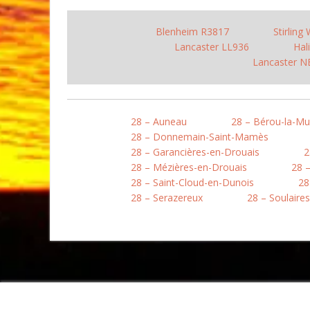
Blenheim R3817
Stirling
Lancaster LL936
Hal
Lancaster N
28 – Auneau
28 – Bérou-la-Mu
28 – Donnemain-Saint-Mamès
28 – Garancières-en-Drouais
2
28 – Mézières-en-Drouais
28 
28 – Saint-Cloud-en-Dunois
28
28 – Serazereux
28 – Soulaires