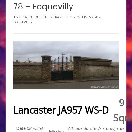
78 – Ecquevilly
ILS VENAIENT DU CIEL...
>
FRANCE
>
78 – YVELINES
>
78 –
ECQUEVILLY
9
Lancaster JA957 WS-D
Sqn
Date
08 juillet
Attaque du site de stockage de
Mission :