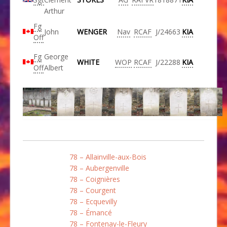
Arthur
Fg
John
WENGER
Nav
RCAF
J/24663
KIA
Off
Fg
George
WHITE
WOP
RCAF
J/22288
KIA
Off
Albert
78 – Allainville-aux-Bois
78 – Aubergenville
78 – Coignières
78 – Courgent
78 – Ecquevilly
78 – Émancé
78 – Fontenay-le-Fleury